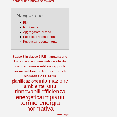
Richiedi una nuova password
Navigazione
Blog
RSS feeds
Aggregatore di feed
Pubblicati recentemente
Pubblicati recentemente
trasporti
iniziative
SIRE
manutenzione
fotovoltaico
non rinnovabili
elettricità
canne fumarie
edilizia
rapporti
incentivi
libretto di impianto
dati
biomassa
gas serra
informazione
pianificazione
fonti
ambiente
rinnovabili
efficienza
impianti
energetica
termici
energia
normativa
more tags