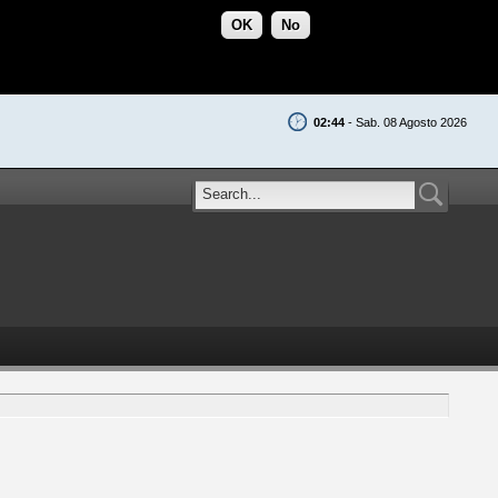
OK
No
02:44
- Sab. 08 Agosto 2026