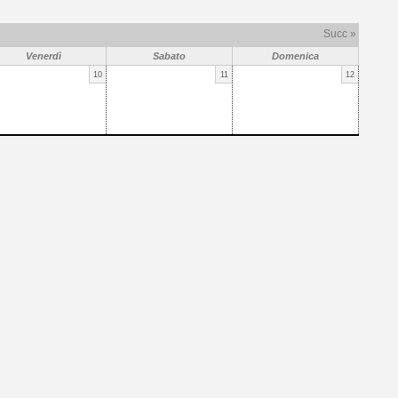
Succ »
Venerdì
Sabato
Domenica
10
11
12