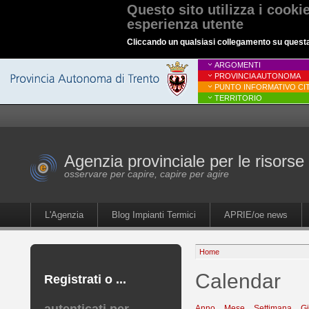
Questo sito utilizza i cooki
esperienza utente
Cliccando un qualsiasi collegamento su questa p
ARGOMENTI
PROVINCIA AUTONOMA
PUNTO INFORMATIVO CIT
TERRITORIO
Agenzia provinciale per le risorse 
osservare per capire, capire per agire
L'Agenzia
Blog Impianti Termici
APRIE/oe news
Home
Calendar
Registrati o ...
Anno
Mese
Settimana
G