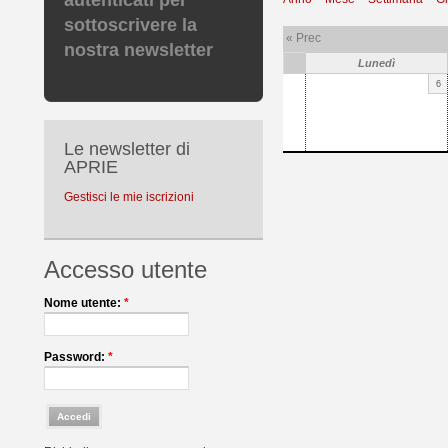
autenticati per
sottoscrivere la
« Prec
nostra newsletter
Lunedì
6
Le newsletter di
APRIE
Gestisci le mie iscrizioni
Accesso utente
Nome utente:
*
Password:
*