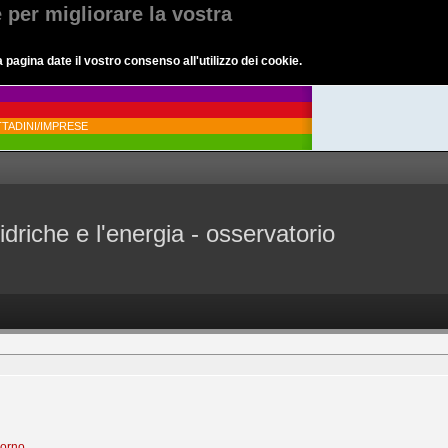
e per migliorare la vostra
agina date il vostro consenso all'utilizzo dei cookie.
TADINI/IMPRESE
idriche e l'energia - osservatorio
iorno