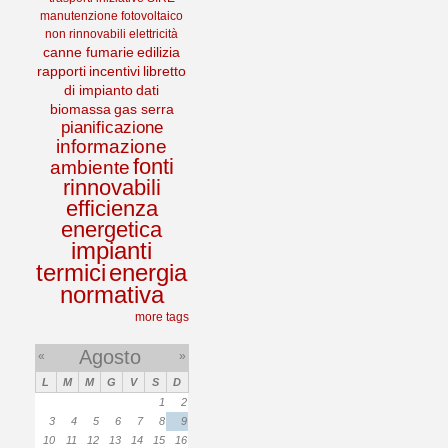
manutenzione
fotovoltaico
non rinnovabili
elettricità
canne fumarie
edilizia
rapporti
incentivi
libretto
di impianto
dati
biomassa
gas serra
pianificazione
informazione
fonti
ambiente
rinnovabili
efficienza
energetica
impianti
termici
energia
normativa
more tags
Agosto
«
»
L
M
M
G
V
S
D
1
2
3
4
5
6
7
8
9
10
11
12
13
14
15
16