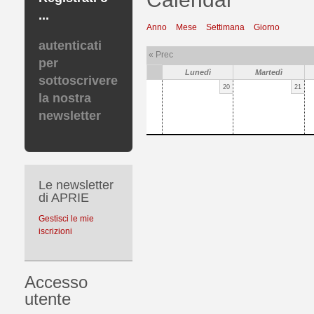
...
Anno
Mese
Settimana
Giorno
autenticati
« Prec
per
Lunedì
Martedì
sottoscrivere
20
21
la nostra
newsletter
Le newsletter
di APRIE
Gestisci le mie
iscrizioni
Accesso
utente