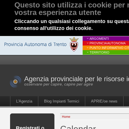
Questo sito utilizza i cookie per 
vostra esperienza utente
Cliccando un qualsiasi collegamento su questa
consenso all'utilizzo dei cookie.
ARGOMENTI
PROVINCIA AUTONOMA
PUNTO INFORMATIVO CIT
TERRITORIO
Agenzia provinciale per le risorse i
osservare per capire, capire per agire
L'Agenzia
Blog Impianti Termici
APRIE/oe news
Home
Calendar
Registrati o