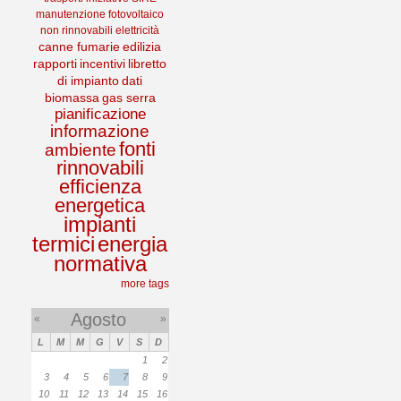
manutenzione
fotovoltaico
non rinnovabili
elettricità
canne fumarie
edilizia
rapporti
incentivi
libretto
di impianto
dati
biomassa
gas serra
pianificazione
informazione
fonti
ambiente
rinnovabili
efficienza
energetica
impianti
termici
energia
normativa
more tags
Agosto
«
»
L
M
M
G
V
S
D
1
2
3
4
5
6
7
8
9
10
11
12
13
14
15
16