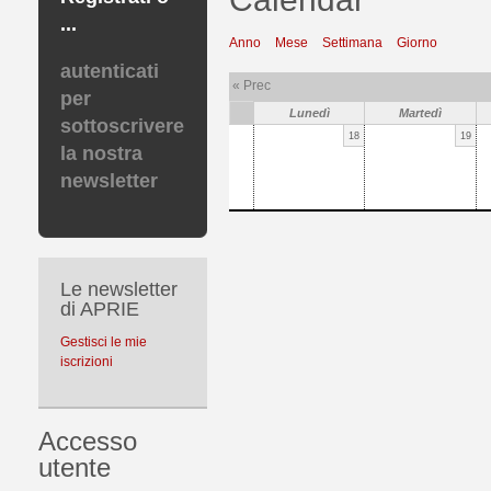
...
Anno
Mese
Settimana
Giorno
autenticati
« Prec
per
Lunedì
Martedì
sottoscrivere
18
19
la nostra
newsletter
Le newsletter
di APRIE
Gestisci le mie
iscrizioni
Accesso
utente