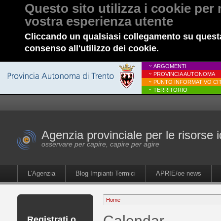
Questo sito utilizza i cookie per 
vostra esperienza utente
Cliccando un qualsiasi collegamento su questa
consenso all'utilizzo dei cookie.
ARGOMENTI
PROVINCIA AUTONOMA
PUNTO INFORMATIVO CIT
TERRITORIO
Agenzia provinciale per le risorse i
osservare per capire, capire per agire
L'Agenzia
Blog Impianti Termici
APRIE/oe news
Home
Calendar
Registrati o