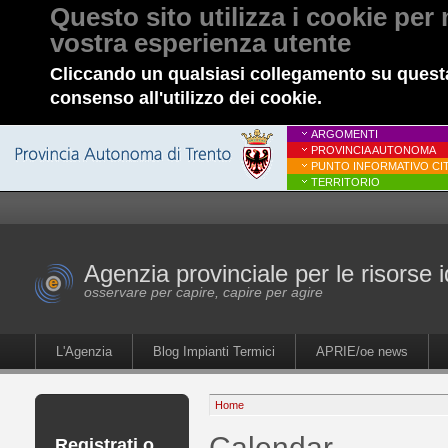
Questo sito utilizza i cookie per 
vostra esperienza utente
Cliccando un qualsiasi collegamento su questa
consenso all'utilizzo dei cookie.
ARGOMENTI
PROVINCIA AUTONOMA
PUNTO INFORMATIVO CIT
TERRITORIO
Agenzia provinciale per le risorse i
osservare per capire, capire per agire
L'Agenzia
Blog Impianti Termici
APRIE/oe news
Home
Calendar
Registrati o