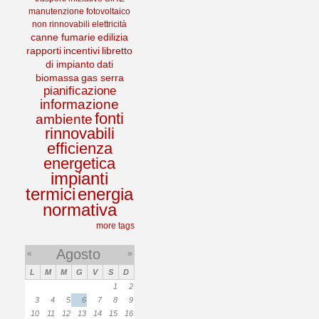
manutenzione
fotovoltaico
non rinnovabili
elettricità
canne fumarie
edilizia
rapporti
incentivi
libretto
di impianto
dati
biomassa
gas serra
pianificazione
informazione
fonti
ambiente
rinnovabili
efficienza
energetica
impianti
termici
energia
normativa
more tags
Agosto
«
»
L
M
M
G
V
S
D
1
2
3
4
5
6
7
8
9
10
11
12
13
14
15
16