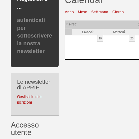
...
Anno
Mese
Settimana
Giorno
autenticati
« Prec
per
Lunedì
Martedì
sottoscrivere
19
20
la nostra
newsletter
Le newsletter
di APRIE
Gestisci le mie
iscrizioni
Accesso
utente