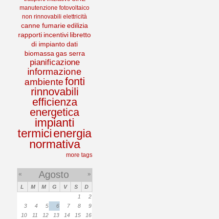
manutenzione
fotovoltaico
non rinnovabili
elettricità
canne fumarie
edilizia
rapporti
incentivi
libretto
di impianto
dati
biomassa
gas serra
pianificazione
informazione
fonti
ambiente
rinnovabili
efficienza
energetica
impianti
termici
energia
normativa
more tags
Agosto
«
»
L
M
M
G
V
S
D
1
2
3
4
5
6
7
8
9
10
11
12
13
14
15
16