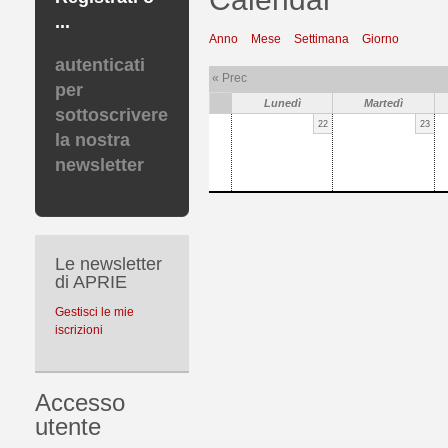
...
Anno
Mese
Settimana
Giorno
autenticati
« Prec
per
Lunedì
Martedì
sottoscrivere
22
23
la nostra
newsletter
Le newsletter
di APRIE
Gestisci le mie
iscrizioni
Accesso
utente