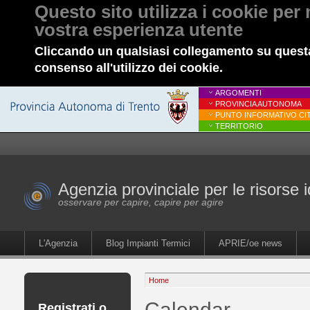
Questo sito utilizza i cookie per 
vostra esperienza utente
Cliccando un qualsiasi collegamento su questa
consenso all'utilizzo dei cookie.
ARGOMENTI
PROVINCIA AUTONOMA
PUNTO INFORMATIVO CIT
TERRITORIO
Agenzia provinciale per le risorse i
osservare per capire, capire per agire
L'Agenzia
Blog Impianti Termici
APRIE/oe news
Home
Calendar
Registrati o