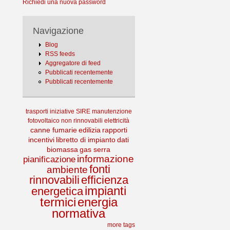
Richiedi una nuova password
Navigazione
Blog
RSS feeds
Aggregatore di feed
Pubblicati recentemente
Pubblicati recentemente
trasporti
iniziative
SIRE
manutenzione
fotovoltaico
non rinnovabili
elettricità
canne fumarie
edilizia
rapporti
incentivi
libretto di impianto
dati
biomassa
gas serra
informazione
pianificazione
fonti
ambiente
rinnovabili
efficienza
impianti
energetica
termici
energia
normativa
more tags