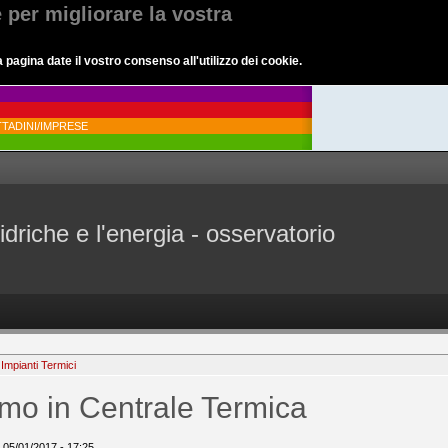
e per migliorare la vostra
agina date il vostro consenso all'utilizzo dei cookie.
TADINI/IMPRESE
idriche e l'energia - osservatorio
 Impianti Termici
umo in Centrale Termica
o, 05/01/2017 - 17:25