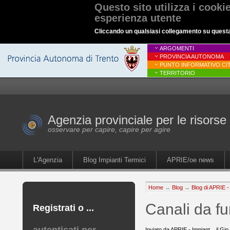
Questo sito utilizza i cooki
esperienza utente
Cliccando un qualsiasi collegamento su questa p
ARGOMENTI
PROVINCIA AUTONOMA
PUNTO INFORMATIVO CIT
TERRITORIO
Agenzia provinciale per le risorse 
osservare per capire, capire per agire
L'Agenzia
Blog Impianti Termici
APRIE/oe news
Home
→
Blog
→
Blog di APRIE -
Canali da f
Registrati o ...
Inviato da APRIE - Impiant... il Gi