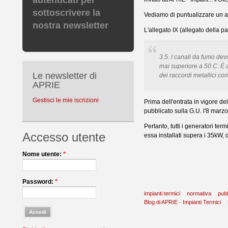
autenticati per
sottoscrivere la
Vediamo di puntualizzare un as
nostra newsletter
L'allegato IX (allegato della pa
3.5. I canali da fumo dev
mai superiore a 50 C. È 
Le newsletter di
dei raccordi metallici con
APRIE
Gestisci le mie iscrizioni
Prima dell'entrata in vigore de
pubblicato sulla G.U. l'8 marz
Pertanto, tutti i generatori te
Accesso utente
essa installati supera i 35kW, 
Nome utente:
*
Password:
*
impianti termici
normativa
pubb
Blog di APRIE - Impianti Termici