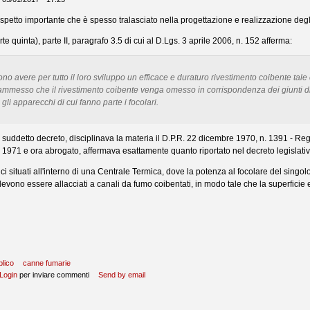
petto importante che è spesso tralasciato nella progettazione e realizzazione degli
rte quinta), parte II, paragrafo 3.5 di cui al D.Lgs. 3 aprile 2006, n. 152 afferma:
ono avere per tutto il loro sviluppo un efficace e duraturo rivestimento coibente tal
ammesso che il rivestimento coibente venga omesso in corrispondenza dei giunti di 
 gli apparecchi di cui fanno parte i focolari.
l suddetto decreto, disciplinava la materia il D.P.R. 22 dicembre 1970, n. 1391 - Reg
o 1971 e ora abrogato, affermava esattamente quanto riportato nel decreto legislativ
rmici situati all'interno di una Centrale Termica, dove la potenza al focolare del sin
devono essere allacciati a canali da fumo coibentati, in modo tale che la superficie 
lico
canne fumarie
Login
per inviare commenti
Send by email