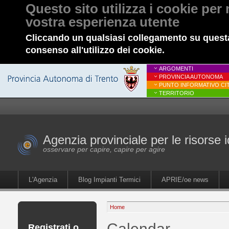
Questo sito utilizza i cookie per 
vostra esperienza utente
Cliccando un qualsiasi collegamento su questa
consenso all'utilizzo dei cookie.
ARGOMENTI
PROVINCIA AUTONOMA
PUNTO INFORMATIVO CIT
TERRITORIO
Agenzia provinciale per le risorse i
osservare per capire, capire per agire
L'Agenzia
Blog Impianti Termici
APRIE/oe news
Home
Calendar
Registrati o