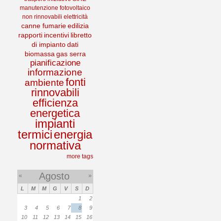
manutenzione
fotovoltaico
non rinnovabili
elettricità
canne fumarie
edilizia
rapporti
incentivi
libretto
di impianto
dati
biomassa
gas serra
pianificazione
informazione
fonti
ambiente
rinnovabili
efficienza
energetica
impianti
termici
energia
normativa
more tags
Agosto
«
»
L
M
M
G
V
S
D
1
2
3
4
5
6
7
8
9
10
11
12
13
14
15
16