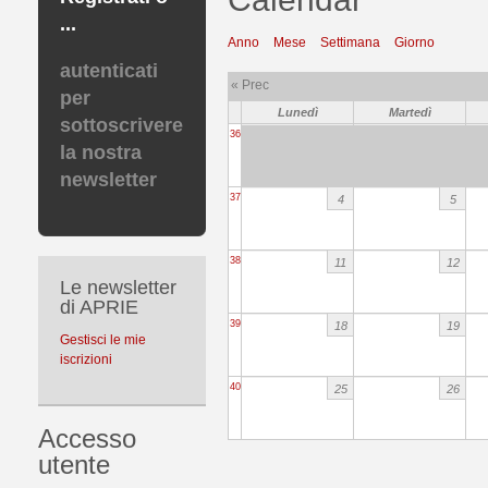
...
Anno
Mese
Settimana
Giorno
autenticati
« Prec
per
Lunedì
Martedì
sottoscrivere
36
la nostra
newsletter
37
4
5
38
11
12
Le newsletter
di APRIE
39
18
19
Gestisci le mie
iscrizioni
40
25
26
Accesso
utente