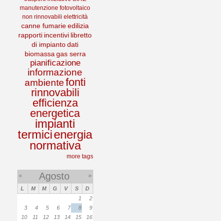
manutenzione
fotovoltaico
non rinnovabili
elettricità
canne fumarie
edilizia
rapporti
incentivi
libretto
di impianto
dati
biomassa
gas serra
pianificazione
informazione
fonti
ambiente
rinnovabili
efficienza
energetica
impianti
termici
energia
normativa
more tags
Agosto
«
»
L
M
M
G
V
S
D
1
2
3
4
5
6
7
8
9
10
11
12
13
14
15
16