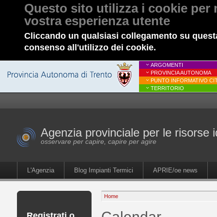
Questo sito utilizza i cookie per 
vostra esperienza utente
Cliccando un qualsiasi collegamento su questa
consenso all'utilizzo dei cookie.
ARGOMENTI
PROVINCIA AUTONOMA
PUNTO INFORMATIVO CIT
TERRITORIO
Agenzia provinciale per le risorse i
osservare per capire, capire per agire
L'Agenzia
Blog Impianti Termici
APRIE/oe news
Home
Calendar
Registrati o