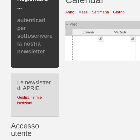
...
Anno
Mese
Settimana
Giorno
autenticati
« Prec
per
Lunedì
Martedì
sottoscrivere
27
28
la nostra
newsletter
Le newsletter
di APRIE
Gestisci le mie
iscrizioni
Accesso
utente