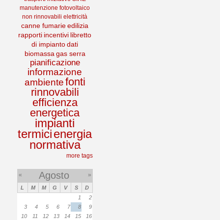
manutenzione
fotovoltaico
non rinnovabili
elettricità
canne fumarie
edilizia
rapporti
incentivi
libretto
di impianto
dati
biomassa
gas serra
pianificazione
informazione
fonti
ambiente
rinnovabili
efficienza
energetica
impianti
termici
energia
normativa
more tags
Agosto
«
»
L
M
M
G
V
S
D
1
2
3
4
5
6
7
8
9
10
11
12
13
14
15
16