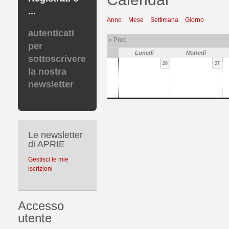
...
Anno
Mese
Settimana
Giorno
autenticati
« Prec
per
Lunedì
Martedì
sottoscrivere
26
27
la nostra
newsletter
Le newsletter
di APRIE
Gestisci le mie
iscrizioni
Accesso
utente