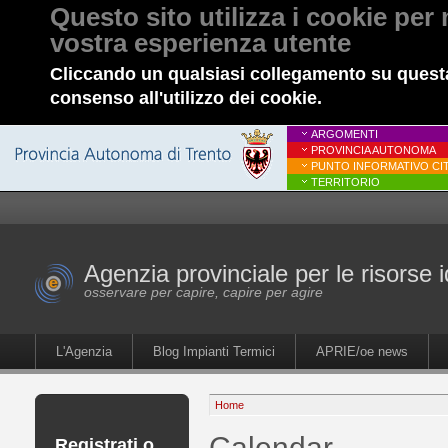
Questo sito utilizza i cookie per 
vostra esperienza utente
Cliccando un qualsiasi collegamento su questa
consenso all'utilizzo dei cookie.
ARGOMENTI
PROVINCIA AUTONOMA
PUNTO INFORMATIVO CIT
TERRITORIO
Agenzia provinciale per le risorse i
osservare per capire, capire per agire
L'Agenzia
Blog Impianti Termici
APRIE/oe news
Home
Calendar
Registrati o