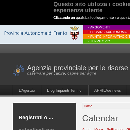
Questo sito utilizza i cooki
esperienza utente
Cliccando un qualsiasi collegamento su questa p
ARGOMENTI
PROVINCIA AUTONOMA
PUNTO INFORMATIVO CIT
TERRITORIO
Agenzia provinciale per le risorse 
osservare per capire, capire per agire
L'Agenzia
Blog Impianti Termici
APRIE/oe news
Home
Calendar
Registrati o ...
Anno
Mese
Settimana
G