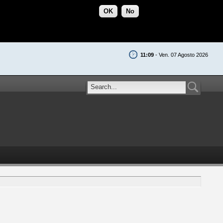
OK
No
11:09
- Ven. 07 Agosto 2026