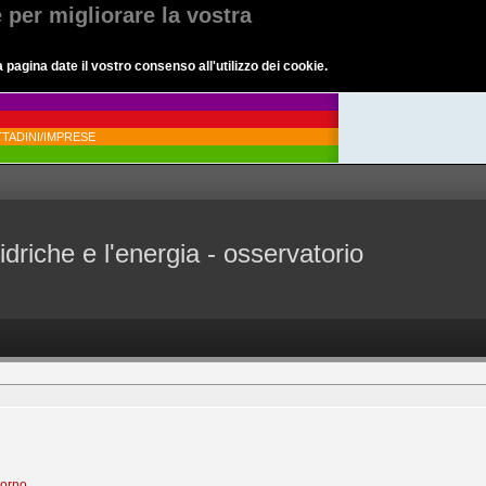
e per migliorare la vostra
agina date il vostro consenso all'utilizzo dei cookie.
TADINI/IMPRESE
idriche e l'energia - osservatorio
iorno