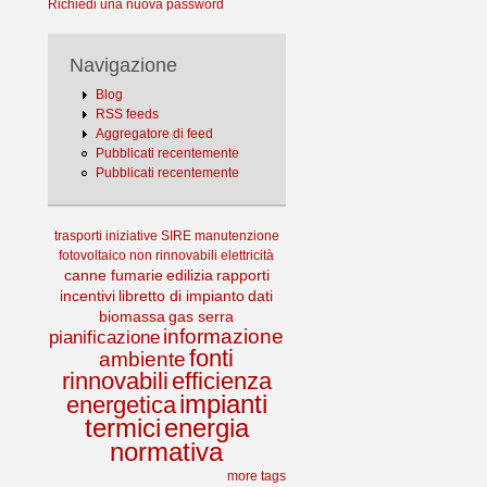
Richiedi una nuova password
Navigazione
Blog
RSS feeds
Aggregatore di feed
Pubblicati recentemente
Pubblicati recentemente
trasporti
iniziative
SIRE
manutenzione
fotovoltaico
non rinnovabili
elettricità
canne fumarie
edilizia
rapporti
incentivi
libretto di impianto
dati
biomassa
gas serra
informazione
pianificazione
fonti
ambiente
rinnovabili
efficienza
impianti
energetica
termici
energia
normativa
more tags