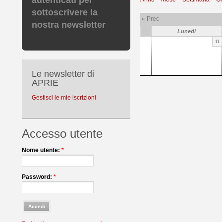
autenticati per
sottoscrivere la
« Prec
nostra newsletter
Lunedì
11
Le newsletter di
APRIE
Gestisci le mie iscrizioni
Accesso utente
Nome utente:
*
Password:
*