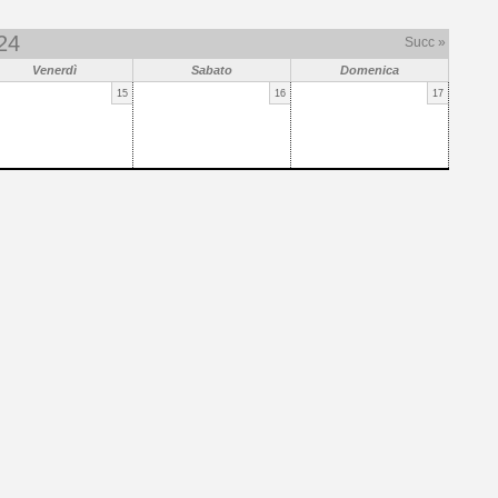
24
Succ »
Venerdì
Sabato
Domenica
15
16
17