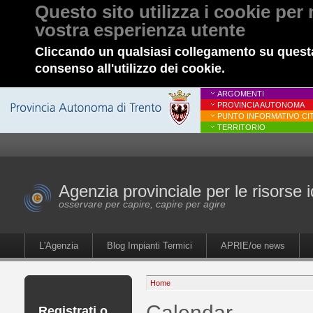
Questo sito utilizza i cookie per 
vostra esperienza utente
Cliccando un qualsiasi collegamento su questa
consenso all'utilizzo dei cookie.
ARGOMENTI
PROVINCIA AUTONOMA
PUNTO INFORMATIVO CIT
TERRITORIO
Agenzia provinciale per le risorse i
osservare per capire, capire per agire
L'Agenzia
Blog Impianti Termici
APRIE/oe news
Home
Calendar
Registrati o