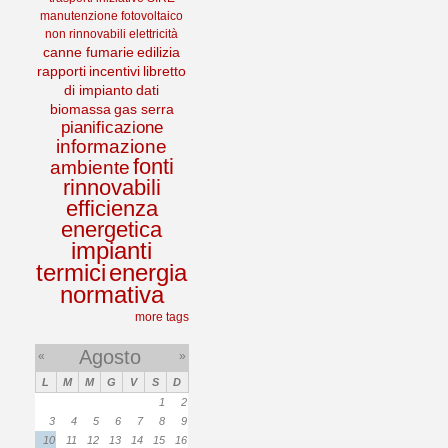
manutenzione
fotovoltaico
non rinnovabili
elettricità
canne fumarie
edilizia
rapporti
incentivi
libretto
di impianto
dati
biomassa
gas serra
pianificazione
informazione
fonti
ambiente
rinnovabili
efficienza
energetica
impianti
termici
energia
normativa
more tags
Agosto
«
»
L
M
M
G
V
S
D
1
2
3
4
5
6
7
8
9
10
11
12
13
14
15
16