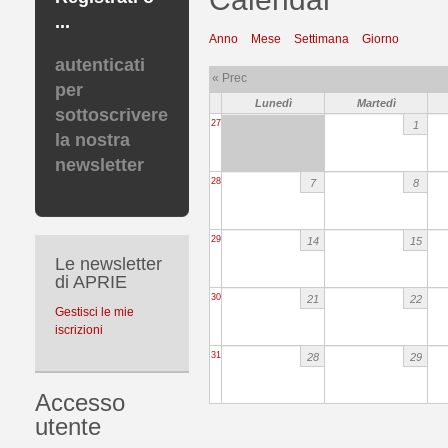
...
Anno
Mese
Settimana
Giorno
autenticati
« Prec
per
Lunedì
Martedì
sottoscrivere
27
1
la nostra
newsletter
28
7
8
29
14
15
Le newsletter
di APRIE
30
21
22
Gestisci le mie
iscrizioni
31
28
29
Accesso
utente