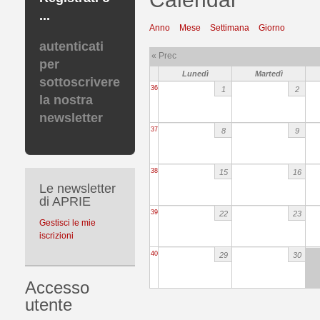
...
Anno
Mese
Settimana
Giorno
autenticati
« Prec
per
Lunedì
Martedì
sottoscrivere
36
1
2
la nostra
newsletter
37
8
9
38
15
16
Le newsletter
di APRIE
39
22
23
Gestisci le mie
iscrizioni
40
29
30
Accesso
utente