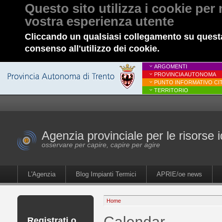
Questo sito utilizza i cookie per 
vostra esperienza utente
Cliccando un qualsiasi collegamento su questa
consenso all'utilizzo dei cookie.
ARGOMENTI
PROVINCIA AUTONOMA
PUNTO INFORMATIVO CIT
TERRITORIO
Agenzia provinciale per le risorse i
osservare per capire, capire per agire
L'Agenzia
Blog Impianti Termici
APRIE/oe news
Home
Calendar
Registrati o