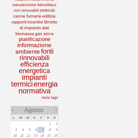
manutenzione
fotovoltaico
non rinnovabili
elettricità
canne fumarie
edilizia
rapporti
incentivi
libretto
di impianto
dati
biomassa
gas serra
pianificazione
informazione
fonti
ambiente
rinnovabili
efficienza
energetica
impianti
termici
energia
normativa
more tags
Agosto
«
»
L
M
M
G
V
S
D
1
2
3
4
5
6
7
8
9
10
11
12
13
14
15
16