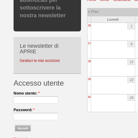
autenticati per
sottoscrivere la
« Prec
nostra newsletter
Lunedì
36
1
37
8
Le newsletter di
APRIE
Gestisci le mie iscrizioni
38
15
39
22
Accesso utente
Nome utente:
*
40
29
Password:
*