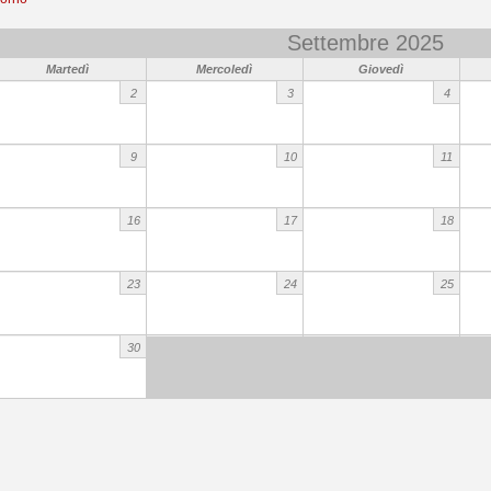
Settembre 2025
Martedì
Mercoledì
Giovedì
2
3
4
9
10
11
16
17
18
23
24
25
30