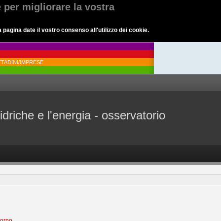
e per migliorare la vostra
agina date il vostro consenso all'utilizzo dei cookie.
TADINI/IMPRESE
idriche e l'energia - osservatorio
iorno