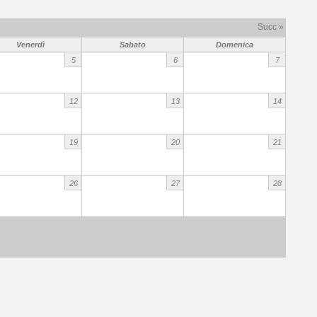
Succ »
Venerdì
Sabato
Domenica
5
6
7
12
13
14
19
20
21
26
27
28