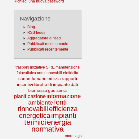
Richiedi una nuova password
Navigazione
Blog
RSS feeds
Aggregatore di feed
Pubblicati recentemente
Pubblicati recentemente
trasporti
iniziative
SIRE
manutenzione
fotovoltaico
non rinnovabili
elettricità
canne fumarie
edilizia
rapporti
incentivi
libretto di impianto
dati
biomassa
gas serra
informazione
pianificazione
fonti
ambiente
rinnovabili
efficienza
impianti
energetica
termici
energia
normativa
more tags