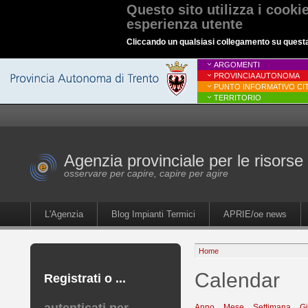
Questo sito utilizza i cooki
esperienza utente
Cliccando un qualsiasi collegamento su questa p
ARGOMENTI
PROVINCIA AUTONOMA
PUNTO INFORMATIVO CIT
TERRITORIO
Agenzia provinciale per le risorse 
osservare per capire, capire per agire
L'Agenzia
Blog Impianti Termici
APRIE/oe news
Home
Calendar
Registrati o ...
Anno
Mese
Settimana
G