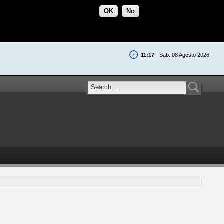
OK
No
11:17
- Sab. 08 Agosto 2026