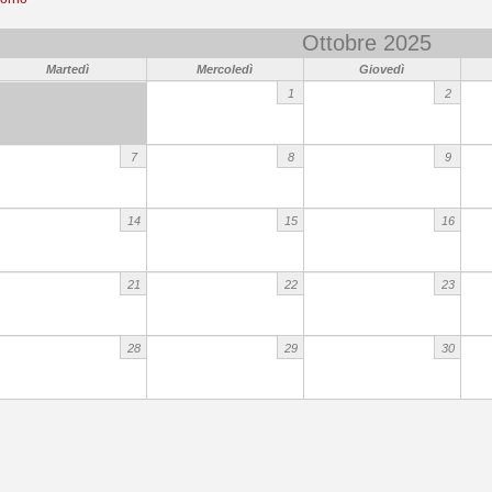
Ottobre 2025
Martedì
Mercoledì
Giovedì
1
2
7
8
9
14
15
16
21
22
23
28
29
30