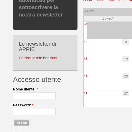
autenticati per
sottoscrivere la
« Prec
nostra newsletter
Lunedì
40
41
6
Le newsletter di
APRIE
Gestisci le mie iscrizioni
42
13
43
20
Accesso utente
Nome utente:
*
44
27
Password:
*