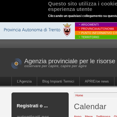
Questo sito utilizza i cooki
esperienza utente
Cliccando un qualsiasi collegamento su questa p
ARGOMENTI
PROVINCIA AUTONOMA
PUNTO INFORMATIVO CIT
TERRITORIO
Agenzia provinciale per le risorse 
osservare per capire, capire per agire
L'Agenzia
Blog Impianti Termici
APRIE/oe news
Home
Calendar
Registrati o ...
Anno
Mese
Settimana
G