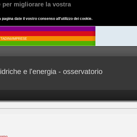
e per migliorare la vostra
agina date il vostro consenso all'utilizzo dei cookie.
TADINI/IMPRESE
idriche e l'energia - osservatorio
iorno