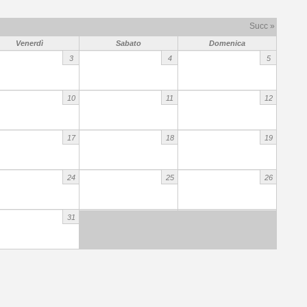
Succ »
Venerdì
Sabato
Domenica
3
4
5
10
11
12
17
18
19
24
25
26
31