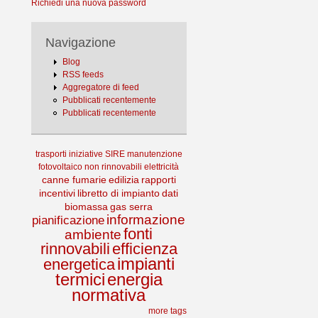
Richiedi una nuova password
Navigazione
Blog
RSS feeds
Aggregatore di feed
Pubblicati recentemente
Pubblicati recentemente
trasporti
iniziative
SIRE
manutenzione
fotovoltaico
non rinnovabili
elettricità
canne fumarie
edilizia
rapporti
incentivi
libretto di impianto
dati
biomassa
gas serra
informazione
pianificazione
fonti
ambiente
rinnovabili
efficienza
impianti
energetica
termici
energia
normativa
more tags