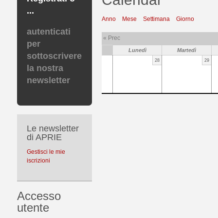
...
Anno
Mese
Settimana
Giorno
autenticati
« Prec
per
Lunedì
Martedì
sottoscrivere
28
29
la nostra
newsletter
Le newsletter
di APRIE
Gestisci le mie
iscrizioni
Accesso
utente