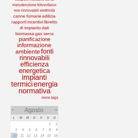
manutenzione
fotovoltaico
non rinnovabili
elettricità
canne fumarie
edilizia
rapporti
incentivi
libretto
di impianto
dati
biomassa
gas serra
pianificazione
informazione
fonti
ambiente
rinnovabili
efficienza
energetica
impianti
termici
energia
normativa
more tags
Agosto
«
»
L
M
M
G
V
S
D
1
2
3
4
5
6
7
8
9
10
11
12
13
14
15
16