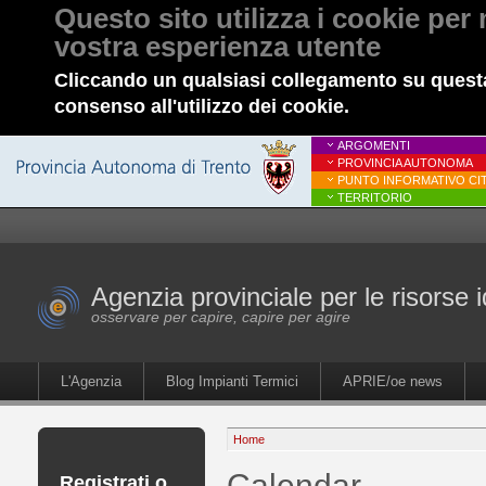
Questo sito utilizza i cookie per 
vostra esperienza utente
Cliccando un qualsiasi collegamento su questa
consenso all'utilizzo dei cookie.
ARGOMENTI
PROVINCIA AUTONOMA
PUNTO INFORMATIVO CIT
TERRITORIO
Agenzia provinciale per le risorse i
osservare per capire, capire per agire
L'Agenzia
Blog Impianti Termici
APRIE/oe news
Home
Calendar
Registrati o