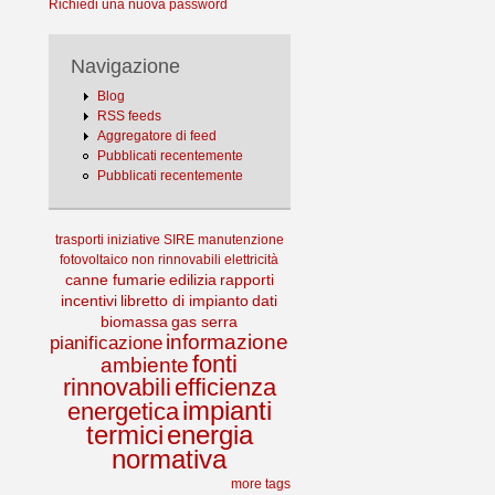
Richiedi una nuova password
Navigazione
Blog
RSS feeds
Aggregatore di feed
Pubblicati recentemente
Pubblicati recentemente
trasporti
iniziative
SIRE
manutenzione
fotovoltaico
non rinnovabili
elettricità
canne fumarie
edilizia
rapporti
incentivi
libretto di impianto
dati
biomassa
gas serra
informazione
pianificazione
fonti
ambiente
rinnovabili
efficienza
impianti
energetica
termici
energia
normativa
more tags