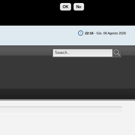
OK
No
22:16
- Gio. 06 Agosto 2026