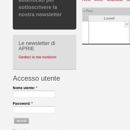
autenticati per
sottoscrivere la
« Prec
nostra newsletter
Lunedì
17
Le newsletter di
APRIE
Gestisci le mie iscrizioni
Accesso utente
Nome utente:
*
Password:
*