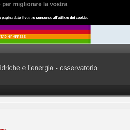
e per migliorare la vostra
agina date il vostro consenso all'utilizzo dei cookie.
TADINI/IMPRESE
idriche e l'energia - osservatorio
iorno