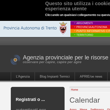
Questo sito utilizza i cooki
esperienza utente
Cliccando un qualsiasi collegamento su questa p
ARGOMENTI
PROVINCIA AUTONOMA
PUNTO INFORMATIVO CIT
TERRITORIO
Agenzia provinciale per le risorse 
osservare per capire, capire per agire
L'Agenzia
Blog Impianti Termici
APRIE/oe news
Home
Calendar
Registrati o ...
Anno
Mese
Settimana
G