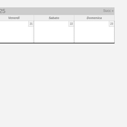
25
Succ »
Venerdì
Sabato
Domenica
21
22
23