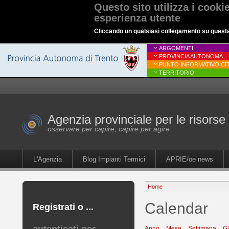
Questo sito utilizza i cooki
esperienza utente
Cliccando un qualsiasi collegamento su questa p
ARGOMENTI
PROVINCIA AUTONOMA
PUNTO INFORMATIVO CIT
TERRITORIO
Agenzia provinciale per le risorse 
osservare per capire, capire per agire
L'Agenzia
Blog Impianti Termici
APRIE/oe news
Home
Calendar
Registrati o ...
Anno
Mese
Settimana
G