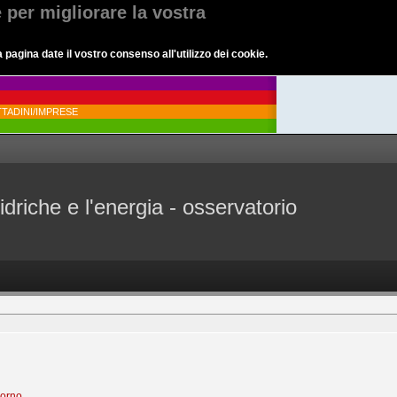
e per migliorare la vostra
agina date il vostro consenso all'utilizzo dei cookie.
TADINI/IMPRESE
idriche e l'energia - osservatorio
iorno