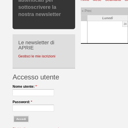
autenticati per
sottoscrivere la
« Prec
nostra newsletter
Lunedì
24
Le newsletter di
APRIE
Gestisci le mie iscrizioni
Accesso utente
Nome utente:
*
Password:
*