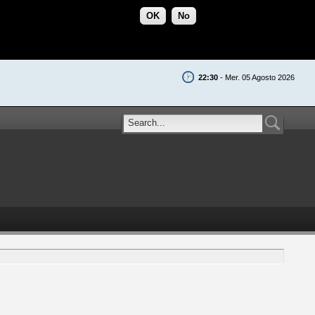
OK
No
22:30
- Mer. 05 Agosto 2026