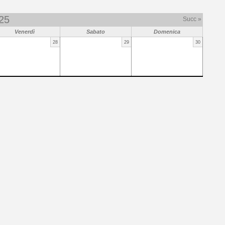
25
Succ »
Venerdì
Sabato
Domenica
28
29
30