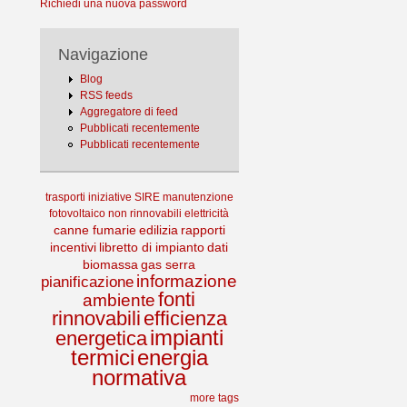
Richiedi una nuova password
Navigazione
Blog
RSS feeds
Aggregatore di feed
Pubblicati recentemente
Pubblicati recentemente
trasporti
iniziative
SIRE
manutenzione
fotovoltaico
non rinnovabili
elettricità
canne fumarie
edilizia
rapporti
incentivi
libretto di impianto
dati
biomassa
gas serra
informazione
pianificazione
fonti
ambiente
rinnovabili
efficienza
impianti
energetica
termici
energia
normativa
more tags