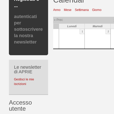
...
Anno
Mese
Settimana
Giorno
autenticati
« Prec
per
Lunedì
Martedì
sottoscrivere
1
2
la nostra
newsletter
Le newsletter
di APRIE
Gestisci le mie
iscrizioni
Accesso
utente