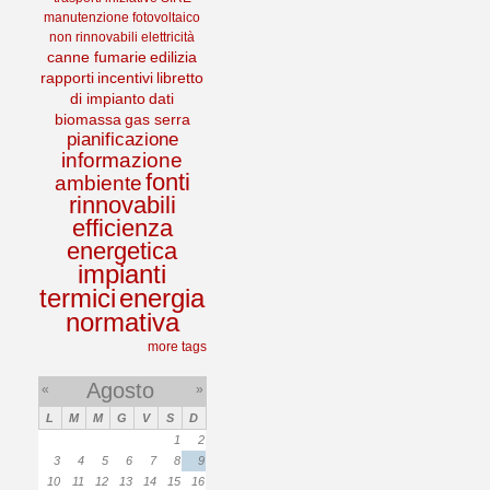
manutenzione
fotovoltaico
non rinnovabili
elettricità
canne fumarie
edilizia
rapporti
incentivi
libretto
di impianto
dati
biomassa
gas serra
pianificazione
informazione
fonti
ambiente
rinnovabili
efficienza
energetica
impianti
termici
energia
normativa
more tags
Agosto
«
»
L
M
M
G
V
S
D
1
2
3
4
5
6
7
8
9
10
11
12
13
14
15
16