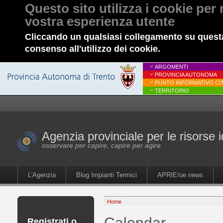
Questo sito utilizza i cookie per 
vostra esperienza utente
Cliccando un qualsiasi collegamento su questa
consenso all'utilizzo dei cookie.
ARGOMENTI
PROVINCIA AUTONOMA
PUNTO INFORMATIVO CIT
TERRITORIO
Agenzia provinciale per le risorse i
osservare per capire, capire per agire
L'Agenzia
Blog Impianti Termici
APRIE/oe news
Home
Calendar
Registrati o