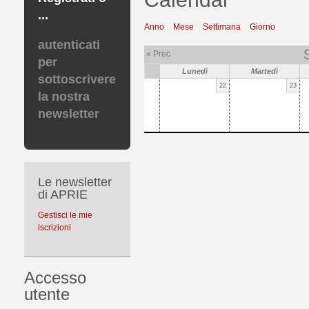
...
Anno
Mese
Settimana
Giorno
autenticati
« Prec
per
Lunedì
Martedì
sottoscrivere
22
23
la nostra
newsletter
Le newsletter
di APRIE
Gestisci le mie
iscrizioni
Accesso
utente