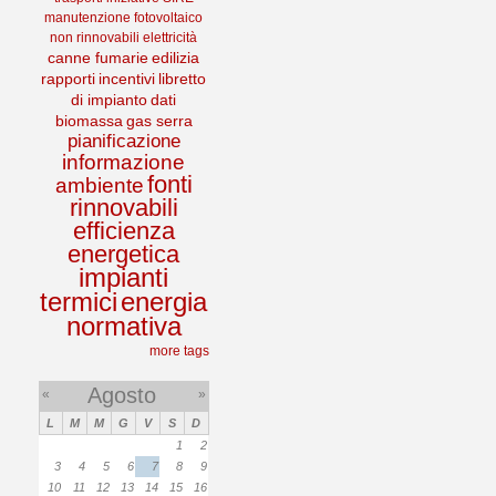
manutenzione
fotovoltaico
non rinnovabili
elettricità
canne fumarie
edilizia
rapporti
incentivi
libretto
di impianto
dati
biomassa
gas serra
pianificazione
informazione
fonti
ambiente
rinnovabili
efficienza
energetica
impianti
termici
energia
normativa
more tags
Agosto
«
»
L
M
M
G
V
S
D
1
2
3
4
5
6
7
8
9
10
11
12
13
14
15
16