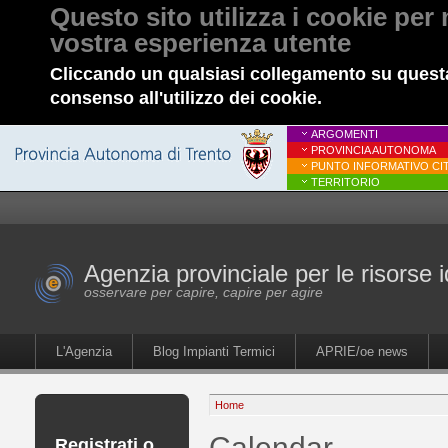
Questo sito utilizza i cookie per 
vostra esperienza utente
Cliccando un qualsiasi collegamento su questa
consenso all'utilizzo dei cookie.
ARGOMENTI
PROVINCIA AUTONOMA
PUNTO INFORMATIVO CIT
TERRITORIO
Agenzia provinciale per le risorse i
osservare per capire, capire per agire
L'Agenzia
Blog Impianti Termici
APRIE/oe news
Home
Calendar
Registrati o