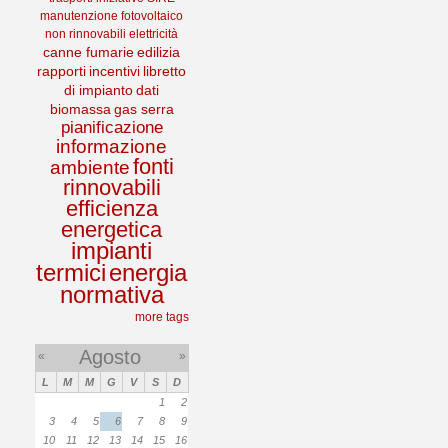
manutenzione
fotovoltaico
non rinnovabili
elettricità
canne fumarie
edilizia
rapporti
incentivi
libretto
di impianto
dati
biomassa
gas serra
pianificazione
informazione
fonti
ambiente
rinnovabili
efficienza
energetica
impianti
termici
energia
normativa
more tags
Agosto
«
»
L
M
M
G
V
S
D
1
2
3
4
5
6
7
8
9
10
11
12
13
14
15
16