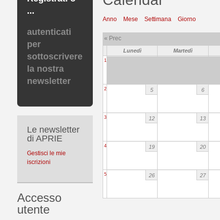
...
Anno
Mese
Settimana
Giorno
autenticati
« Prec
per
Lunedì
Martedì
sottoscrivere
1
la nostra
newsletter
2
5
6
3
12
13
Le newsletter
di APRIE
4
19
20
Gestisci le mie
iscrizioni
5
26
27
Accesso
utente