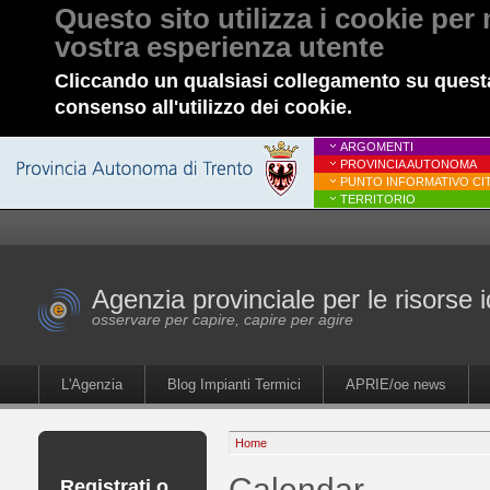
Questo sito utilizza i cookie per 
vostra esperienza utente
Cliccando un qualsiasi collegamento su questa
consenso all'utilizzo dei cookie.
ARGOMENTI
PROVINCIA AUTONOMA
PUNTO INFORMATIVO CIT
TERRITORIO
Agenzia provinciale per le risorse i
osservare per capire, capire per agire
L'Agenzia
Blog Impianti Termici
APRIE/oe news
Home
Calendar
Registrati o