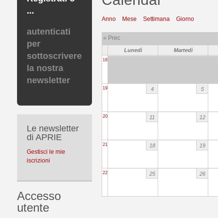
...
Anno
Mese
Settimana
Giorno
autenticati
« Prec
per
Lunedì
Martedì
sottoscrivere
18
la nostra
newsletter
19
4
5
20
11
12
Le newsletter
di APRIE
21
18
19
Gestisci le mie
iscrizioni
22
25
26
Accesso
utente