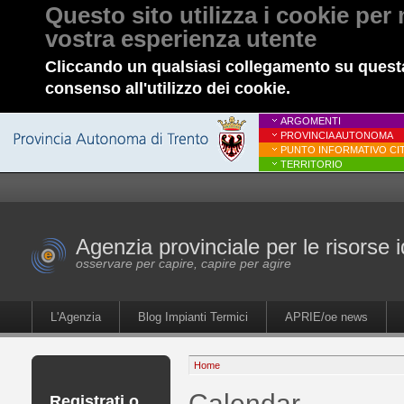
Questo sito utilizza i cookie per 
vostra esperienza utente
Cliccando un qualsiasi collegamento su questa
consenso all'utilizzo dei cookie.
ARGOMENTI
PROVINCIA AUTONOMA
PUNTO INFORMATIVO CIT
TERRITORIO
Agenzia provinciale per le risorse i
osservare per capire, capire per agire
L'Agenzia
Blog Impianti Termici
APRIE/oe news
Home
Calendar
Registrati o