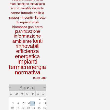
manutenzione
fotovoltaico
non rinnovabili
elettricità
canne fumarie
edilizia
rapporti
incentivi
libretto
di impianto
dati
biomassa
gas serra
pianificazione
informazione
fonti
ambiente
rinnovabili
efficienza
energetica
impianti
termici
energia
normativa
more tags
Agosto
«
»
L
M
M
G
V
S
D
1
2
3
4
5
6
7
8
9
10
11
12
13
14
15
16