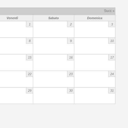
Succ »
Venerdì
Sabato
Domenica
1
2
3
8
9
10
15
16
17
22
23
24
29
30
31