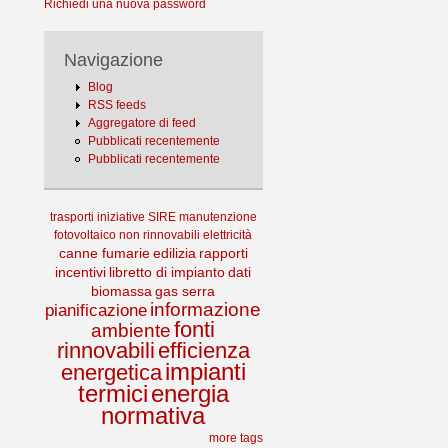
Richiedi una nuova password
Navigazione
Blog
RSS feeds
Aggregatore di feed
Pubblicati recentemente
Pubblicati recentemente
trasporti
iniziative
SIRE
manutenzione
fotovoltaico
non rinnovabili
elettricità
canne fumarie
edilizia
rapporti
incentivi
libretto di impianto
dati
biomassa
gas serra
informazione
pianificazione
fonti
ambiente
rinnovabili
efficienza
impianti
energetica
termici
energia
normativa
more tags