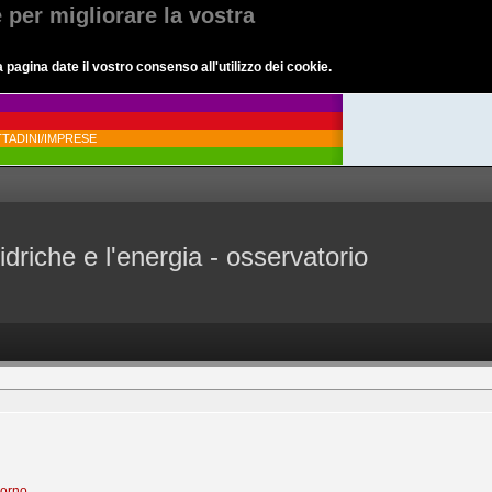
e per migliorare la vostra
agina date il vostro consenso all'utilizzo dei cookie.
TADINI/IMPRESE
idriche e l'energia - osservatorio
iorno