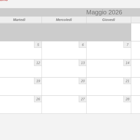
Maggio 2026
Martedì
Mercoledì
Giovedì
5
6
7
12
13
14
19
20
21
26
27
28