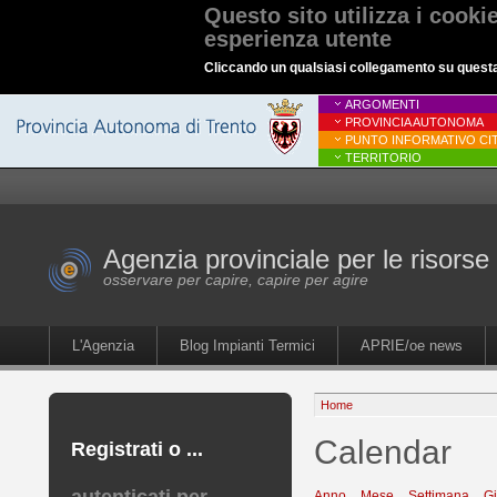
Questo sito utilizza i cooki
esperienza utente
Cliccando un qualsiasi collegamento su questa p
ARGOMENTI
PROVINCIA AUTONOMA
PUNTO INFORMATIVO CIT
TERRITORIO
Agenzia provinciale per le risorse 
osservare per capire, capire per agire
L'Agenzia
Blog Impianti Termici
APRIE/oe news
Home
Calendar
Registrati o ...
Anno
Mese
Settimana
G