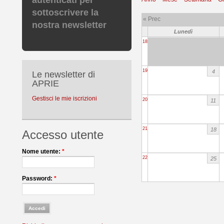
autenticati per
sottoscrivere la
« Prec
nostra newsletter
Lunedì
18
19
4
Le newsletter di
APRIE
Gestisci le mie iscrizioni
20
11
21
18
Accesso utente
Nome utente:
*
22
25
Password:
*