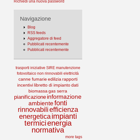
Richiedi una nuova password
Navigazione
Blog
RSS feeds
Aggregatore di feed
Pubblicati recentemente
Pubblicati recentemente
trasporti
iniziative
SIRE
manutenzione
fotovoltaico
non rinnovabili
elettricità
canne fumarie
edilizia
rapporti
incentivi
libretto di impianto
dati
biomassa
gas serra
informazione
pianificazione
fonti
ambiente
rinnovabili
efficienza
impianti
energetica
termici
energia
normativa
more tags