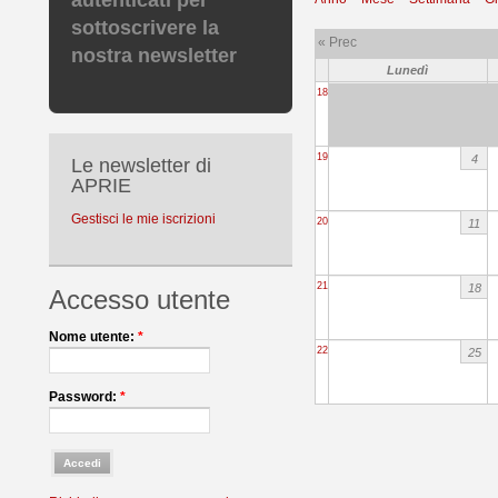
autenticati per
sottoscrivere la
« Prec
nostra newsletter
Lunedì
18
19
4
Le newsletter di
APRIE
Gestisci le mie iscrizioni
20
11
21
18
Accesso utente
Nome utente:
*
22
25
Password:
*