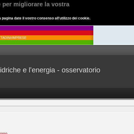
e per migliorare la vostra
agina date il vostro consenso all'utilizzo dei cookie.
TADINI/IMPRESE
idriche e l'energia - osservatorio
iorno