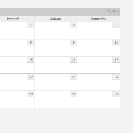
Succ »
Venerdì
Sabato
Domenica
1
2
3
8
9
10
15
16
17
22
23
24
29
30
31