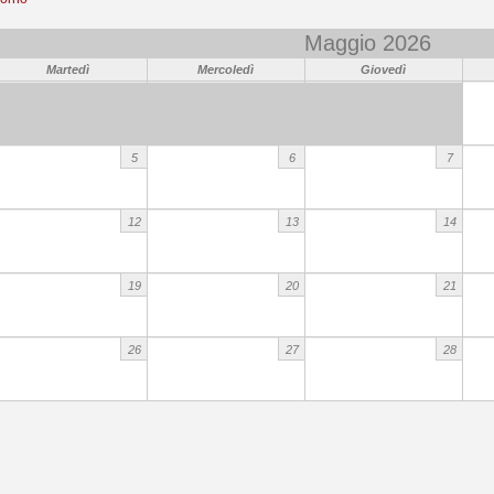
Maggio 2026
Martedì
Mercoledì
Giovedì
5
6
7
12
13
14
19
20
21
26
27
28