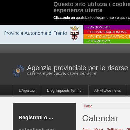
Questo sito utilizza i cooki
esperienza utente
Cliccando un qualsiasi collegamento su questa p
ARGOMENTI
PROVINCIA AUTONOMA
PUNTO INFORMATIVO CIT
TERRITORIO
Agenzia provinciale per le risorse 
osservare per capire, capire per agire
L'Agenzia
Blog Impianti Termici
APRIE/oe news
Home
Calendar
Registrati o ...
Anno
Mese
Settimana
G