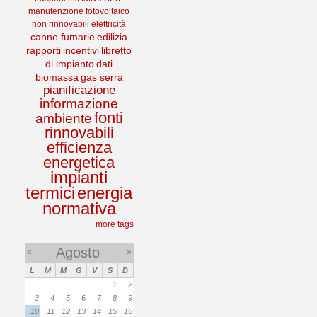
manutenzione
fotovoltaico
non rinnovabili
elettricità
canne fumarie
edilizia
rapporti
incentivi
libretto
di impianto
dati
biomassa
gas serra
pianificazione
informazione
fonti
ambiente
rinnovabili
efficienza
energetica
impianti
termici
energia
normativa
more tags
Agosto
«
»
L
M
M
G
V
S
D
1
2
3
4
5
6
7
8
9
10
11
12
13
14
15
16