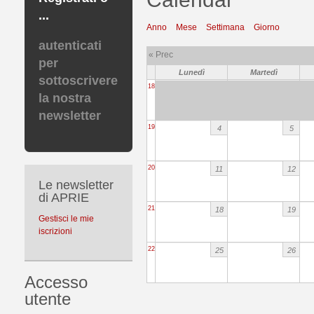
...
Anno
Mese
Settimana
Giorno
autenticati
« Prec
per
Lunedì
Martedì
sottoscrivere
18
la nostra
newsletter
19
4
5
20
11
12
Le newsletter
di APRIE
21
18
19
Gestisci le mie
iscrizioni
22
25
26
Accesso
utente