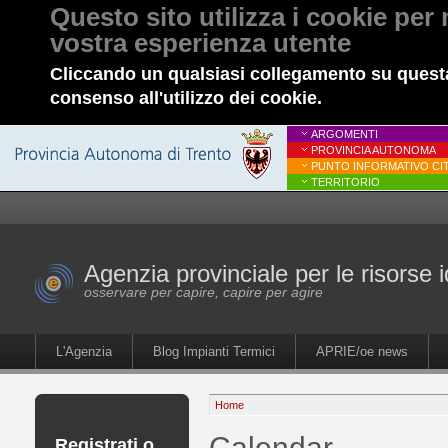
Questo sito utilizza i cookie per 
vostra esperienza utente
Cliccando un qualsiasi collegamento su questa
consenso all'utilizzo dei cookie.
ARGOMENTI
PROVINCIA AUTONOMA
PUNTO INFORMATIVO CIT
TERRITORIO
Agenzia provinciale per le risorse i
osservare per capire, capire per agire
L'Agenzia
Blog Impianti Termici
APRIE/oe news
Home
Calendar
Registrati o