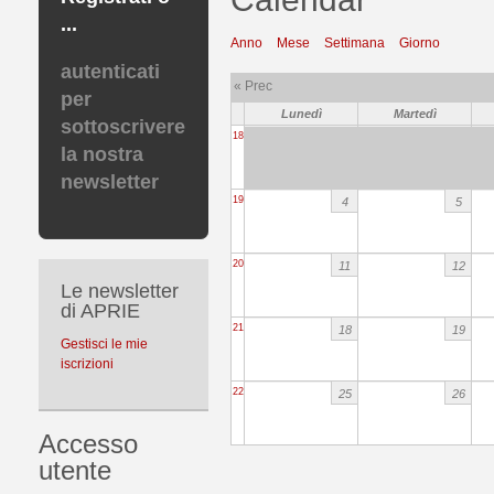
...
Anno
Mese
Settimana
Giorno
autenticati
« Prec
per
Lunedì
Martedì
sottoscrivere
18
la nostra
newsletter
19
4
5
20
11
12
Le newsletter
di APRIE
21
18
19
Gestisci le mie
iscrizioni
22
25
26
Accesso
utente