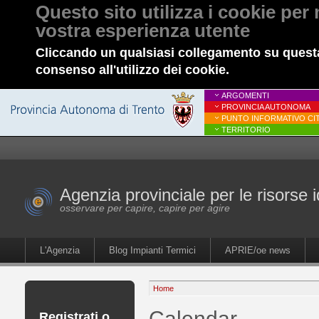
Questo sito utilizza i cookie per 
vostra esperienza utente
Cliccando un qualsiasi collegamento su questa
consenso all'utilizzo dei cookie.
ARGOMENTI
PROVINCIA AUTONOMA
PUNTO INFORMATIVO CIT
TERRITORIO
Agenzia provinciale per le risorse i
osservare per capire, capire per agire
L'Agenzia
Blog Impianti Termici
APRIE/oe news
Home
Calendar
Registrati o