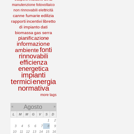
manutenzione
fotovoltaico
non rinnovabili
elettricità
canne fumarie
edilizia
rapporti
incentivi
libretto
di impianto
dati
biomassa
gas serra
pianificazione
informazione
fonti
ambiente
rinnovabili
efficienza
energetica
impianti
termici
energia
normativa
more tags
Agosto
«
»
L
M
M
G
V
S
D
1
2
3
4
5
6
7
8
9
10
11
12
13
14
15
16