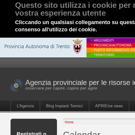
Questo sito utilizza i cookie per 
vostra esperienza utente
Cliccando un qualsiasi collegamento su questa
consenso all'utilizzo dei cookie.
ARGOMENTI
PROVINCIA AUTONOMA
PUNTO INFORMATIVO CIT
TERRITORIO
Agenzia provinciale per le risorse i
osservare per capire, capire per agire
L'Agenzia
Blog Impianti Termici
APRIE/oe news
Home
Calendar
Registrati o