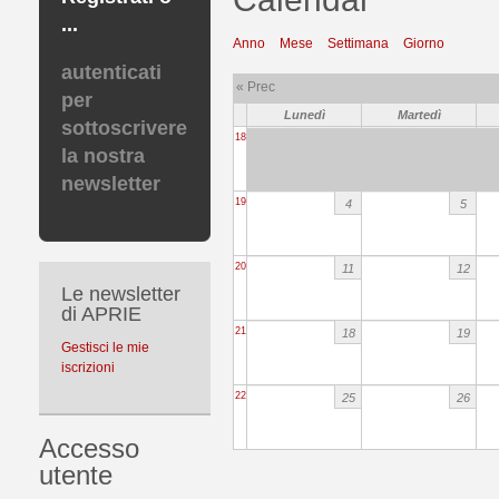
...
Anno
Mese
Settimana
Giorno
autenticati
« Prec
per
Lunedì
Martedì
sottoscrivere
18
la nostra
newsletter
19
4
5
20
11
12
Le newsletter
di APRIE
21
18
19
Gestisci le mie
iscrizioni
22
25
26
Accesso
utente