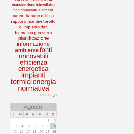
manutenzione
fotovoltaico
non rinnovabili
elettricità
canne fumarie
edilizia
rapporti
incentivi
libretto
di impianto
dati
biomassa
gas serra
pianificazione
informazione
fonti
ambiente
rinnovabili
efficienza
energetica
impianti
termici
energia
normativa
more tags
Agosto
«
»
L
M
M
G
V
S
D
1
2
3
4
5
6
7
8
9
10
11
12
13
14
15
16