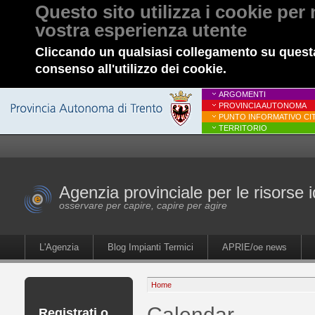
Questo sito utilizza i cookie per 
vostra esperienza utente
Cliccando un qualsiasi collegamento su questa
consenso all'utilizzo dei cookie.
ARGOMENTI
PROVINCIA AUTONOMA
PUNTO INFORMATIVO CIT
TERRITORIO
Agenzia provinciale per le risorse i
osservare per capire, capire per agire
L'Agenzia
Blog Impianti Termici
APRIE/oe news
Home
Calendar
Registrati o