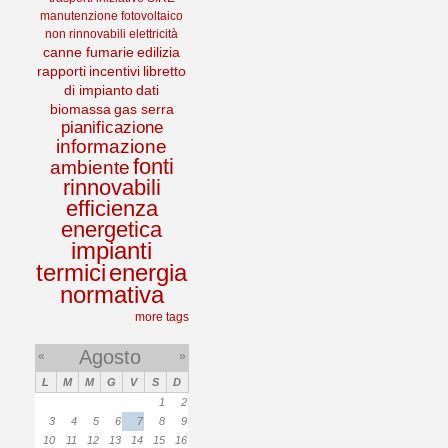
manutenzione
fotovoltaico
non rinnovabili
elettricità
canne fumarie
edilizia
rapporti
incentivi
libretto
di impianto
dati
biomassa
gas serra
pianificazione
informazione
fonti
ambiente
rinnovabili
efficienza
energetica
impianti
termici
energia
normativa
more tags
Agosto
«
»
L
M
M
G
V
S
D
1
2
3
4
5
6
7
8
9
10
11
12
13
14
15
16