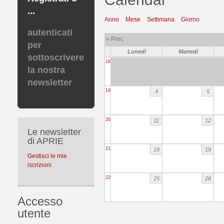
...
Anno
Mese
Settimana
Giorno
autenticati
« Prec
per
Lunedì
Martedì
sottoscrivere
18
la nostra
newsletter
19
4
5
20
11
12
Le newsletter
di APRIE
21
18
19
Gestisci le mie
iscrizioni
22
25
26
Accesso
utente