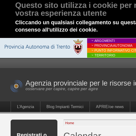
Questo sito utilizza i cookie per 
vostra esperienza utente
Cliccando un qualsiasi collegamento su questa
consenso all'utilizzo dei cookie.
ARGOMENTI
PROVINCIA AUTONOMA
PUNTO INFORMATIVO CIT
TERRITORIO
Agenzia provinciale per le risorse i
osservare per capire, capire per agire
L'Agenzia
Blog Impianti Termici
APRIE/oe news
Home
Calendar
Registrati o