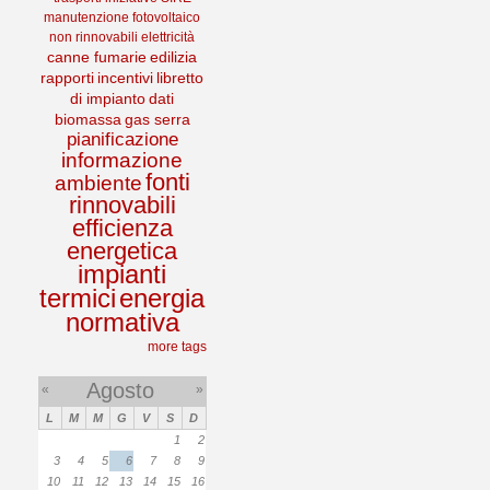
manutenzione
fotovoltaico
non rinnovabili
elettricità
canne fumarie
edilizia
rapporti
incentivi
libretto
di impianto
dati
biomassa
gas serra
pianificazione
informazione
fonti
ambiente
rinnovabili
efficienza
energetica
impianti
termici
energia
normativa
more tags
Agosto
«
»
L
M
M
G
V
S
D
1
2
3
4
5
6
7
8
9
10
11
12
13
14
15
16