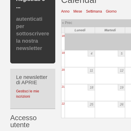
...
Anno
Mese
Settimana
Giorno
autenticati
« Prec
per
Lunedì
Martedì
sottoscrivere
18
la nostra
newsletter
19
4
5
20
11
12
Le newsletter
di APRIE
21
18
19
Gestisci le mie
iscrizioni
22
25
26
Accesso
utente