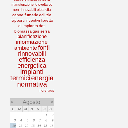
manutenzione
fotovoltaico
non rinnovabili
elettricità
canne fumarie
edilizia
rapporti
incentivi
libretto
di impianto
dati
biomassa
gas serra
pianificazione
informazione
fonti
ambiente
rinnovabili
efficienza
energetica
impianti
termici
energia
normativa
more tags
Agosto
«
»
L
M
M
G
V
S
D
1
2
3
4
5
6
7
8
9
10
11
12
13
14
15
16