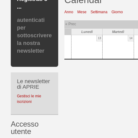
...
Anno
Mese
Settimana
Giorno
autenticati
« Prec
per
Lunedì
Martedì
sottoscrivere
13
14
la nostra
newsletter
Le newsletter
di APRIE
Gestisci le mie
iscrizioni
Accesso
utente