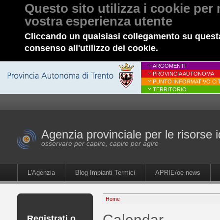
Questo sito utilizza i cookie per 
vostra esperienza utente
Cliccando un qualsiasi collegamento su questa
consenso all'utilizzo dei cookie.
ARGOMENTI
PROVINCIA AUTONOMA
PUNTO INFORMATIVO CIT
TERRITORIO
Agenzia provinciale per le risorse i
osservare per capire, capire per agire
L'Agenzia
Blog Impianti Termici
APRIE/oe news
Home
Calendar
Registrati o