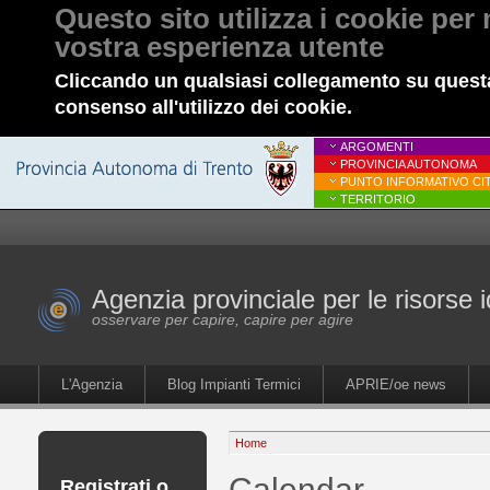
Questo sito utilizza i cookie per 
vostra esperienza utente
Cliccando un qualsiasi collegamento su questa
consenso all'utilizzo dei cookie.
ARGOMENTI
PROVINCIA AUTONOMA
PUNTO INFORMATIVO CIT
TERRITORIO
Agenzia provinciale per le risorse i
osservare per capire, capire per agire
L'Agenzia
Blog Impianti Termici
APRIE/oe news
Home
Calendar
Registrati o