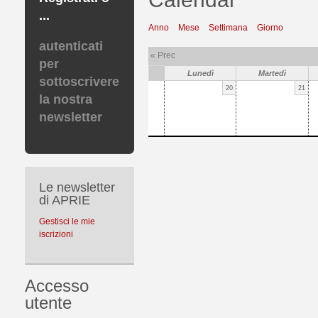
...
Anno
Mese
Settimana
Giorno
autenticati
« Prec
per
Lunedì
Martedì
sottoscrivere
20
21
la nostra
newsletter
Le newsletter
di APRIE
Gestisci le mie
iscrizioni
Accesso
utente