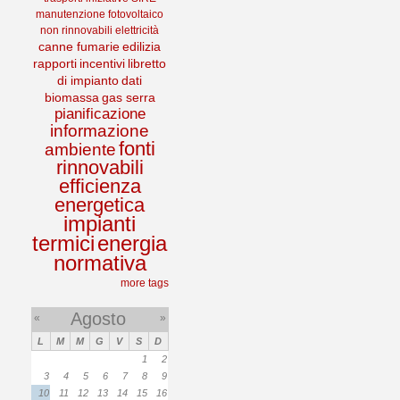
manutenzione
fotovoltaico
non rinnovabili
elettricità
canne fumarie
edilizia
rapporti
incentivi
libretto
di impianto
dati
biomassa
gas serra
pianificazione
informazione
fonti
ambiente
rinnovabili
efficienza
energetica
impianti
termici
energia
normativa
more tags
Agosto
«
»
L
M
M
G
V
S
D
1
2
3
4
5
6
7
8
9
10
11
12
13
14
15
16