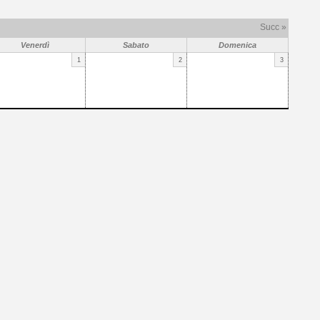
Succ »
Venerdì
Sabato
Domenica
1
2
3