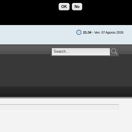
OK
No
21:34
- Ven. 07 Agosto 2026