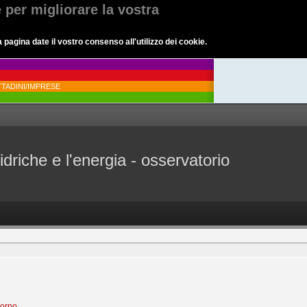
e per migliorare la vostra
agina date il vostro consenso all'utilizzo dei cookie.
TADINI/IMPRESE
idriche e l'energia - osservatorio
iorno