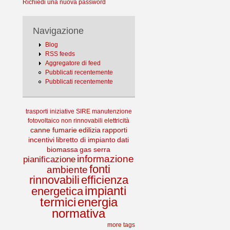
Richiedi una nuova password
Navigazione
Blog
RSS feeds
Aggregatore di feed
Pubblicati recentemente
Pubblicati recentemente
trasporti
iniziative
SIRE
manutenzione
fotovoltaico
non rinnovabili
elettricità
canne fumarie
edilizia
rapporti
incentivi
libretto di impianto
dati
biomassa
gas serra
informazione
pianificazione
fonti
ambiente
rinnovabili
efficienza
impianti
energetica
termici
energia
normativa
more tags