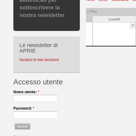
autenticati per
sottoscrivere la
« Prec
nostra newsletter
Lunedì
27
Le newsletter di
APRIE
Gestisci le mie iscrizioni
Accesso utente
Nome utente:
*
Password:
*