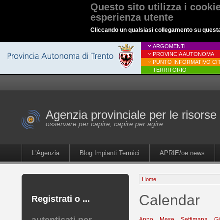
Questo sito utilizza i cooki
esperienza utente
Cliccando un qualsiasi collegamento su questa p
ARGOMENTI
PROVINCIA AUTONOMA
PUNTO INFORMATIVO CIT
TERRITORIO
Agenzia provinciale per le risorse 
osservare per capire, capire per agire
L'Agenzia
Blog Impianti Termici
APRIE/oe news
Home
Calendar
Registrati o ...
Anno
Mese
Settimana
G