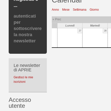
...
Anno
Mese
Settimana
Giorno
autenticati
« Prec
per
Lunedì
Martedì
sottoscrivere
27
28
la nostra
newsletter
Le newsletter
di APRIE
Gestisci le mie
iscrizioni
Accesso
utente