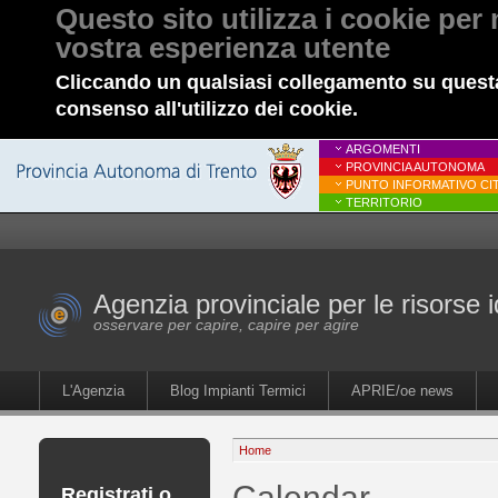
Questo sito utilizza i cookie per 
vostra esperienza utente
Cliccando un qualsiasi collegamento su questa
consenso all'utilizzo dei cookie.
ARGOMENTI
PROVINCIA AUTONOMA
PUNTO INFORMATIVO CIT
TERRITORIO
Agenzia provinciale per le risorse i
osservare per capire, capire per agire
L'Agenzia
Blog Impianti Termici
APRIE/oe news
Home
Calendar
Registrati o