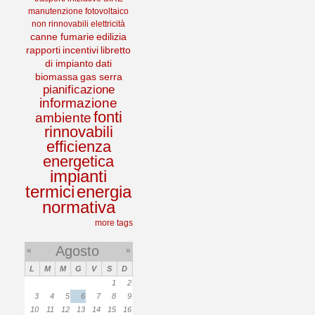
manutenzione
fotovoltaico
non rinnovabili
elettricità
canne fumarie
edilizia
rapporti
incentivi
libretto
di impianto
dati
biomassa
gas serra
pianificazione
informazione
fonti
ambiente
rinnovabili
efficienza
energetica
impianti
termici
energia
normativa
more tags
Agosto
«
»
L
M
M
G
V
S
D
1
2
3
4
5
6
7
8
9
10
11
12
13
14
15
16