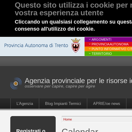
Questo sito utilizza i cookie per 
vostra esperienza utente
Cliccando un qualsiasi collegamento su questa
consenso all'utilizzo dei cookie.
ARGOMENTI
PROVINCIA AUTONOMA
PUNTO INFORMATIVO CIT
TERRITORIO
Agenzia provinciale per le risorse i
osservare per capire, capire per agire
L'Agenzia
Blog Impianti Termici
APRIE/oe news
Home
Calendar
Registrati o