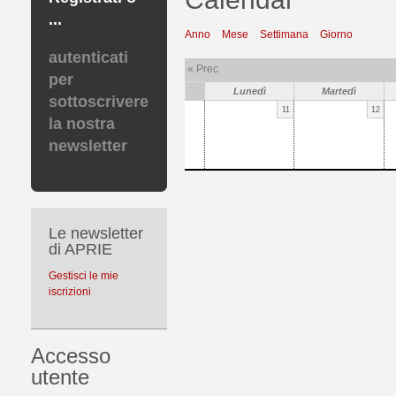
...
Anno
Mese
Settimana
Giorno
autenticati
« Prec
per
Lunedì
Martedì
sottoscrivere
11
12
la nostra
newsletter
Le newsletter
di APRIE
Gestisci le mie
iscrizioni
Accesso
utente