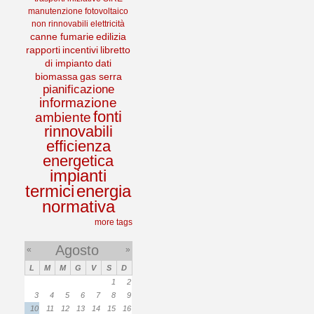
manutenzione
fotovoltaico
non rinnovabili
elettricità
canne fumarie
edilizia
rapporti
incentivi
libretto
di impianto
dati
biomassa
gas serra
pianificazione
informazione
fonti
ambiente
rinnovabili
efficienza
energetica
impianti
termici
energia
normativa
more tags
Agosto
«
»
L
M
M
G
V
S
D
1
2
3
4
5
6
7
8
9
10
11
12
13
14
15
16