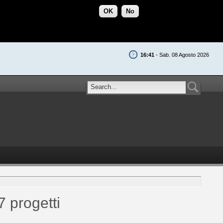
OK
No
16:41
- Sab. 08 Agosto 2026
7 progetti