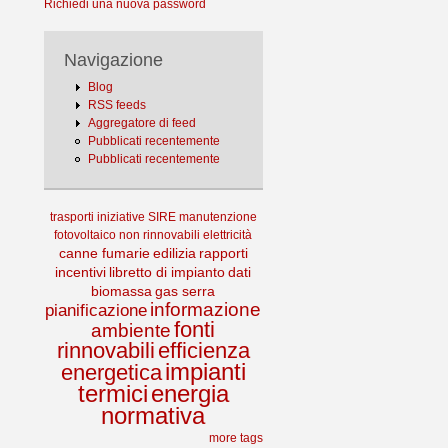
Richiedi una nuova password
Navigazione
Blog
RSS feeds
Aggregatore di feed
Pubblicati recentemente
Pubblicati recentemente
trasporti
iniziative
SIRE
manutenzione
fotovoltaico
non rinnovabili
elettricità
canne fumarie
edilizia
rapporti
incentivi
libretto di impianto
dati
biomassa
gas serra
informazione
pianificazione
fonti
ambiente
rinnovabili
efficienza
impianti
energetica
termici
energia
normativa
more tags