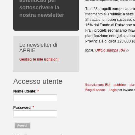
autenticati per
sottoscrivere la
Tra i 23 progetti europei app
riferimento al Trentino: a sette
nostra newsletter
Si tratta di un buon successo 
15% dal Fondo di Rotazione n
Fra i progetti segnaliamo IMEAS
pianificazione energetica a sc
Provincia é di circa 125.000 e
Le newsletter di
APRIE
fonte:
Ufficio stampa PAT
Gestisci le mie iscrizioni
Accesso utente
finanziamenti EU
pubblico
pia
Blog di apeoe
Login
per inviare
Nome utente:
*
Password:
*