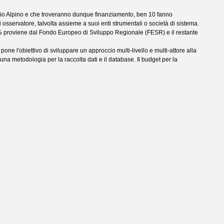
azio Alpino e che troveranno dunque finanziamento, ben 10 fanno
di osservatore, talvolta assieme a suoi enti strumentali o società di sistema.
’85% proviene dal Fondo Europeo di Sviluppo Regionale (FESR) e il restante
one l'obiettivo di sviluppare un approccio multi-livello e multi-attore alla
na metodologia per la raccolta dati e il database. Il budget per la