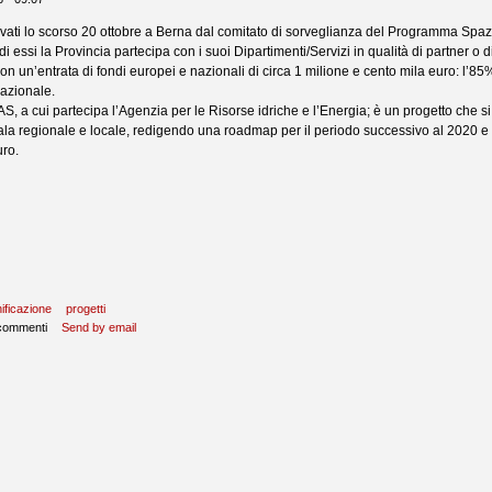
rovati lo scorso 20 ottobre a Berna dal comitato di sorveglianza del Programma Sp
 di essi la Provincia partecipa con i suoi Dipartimenti/Servizi in qualità di partner o 
con un’entrata di fondi europei e nazionali di circa 1 milione e cento mila euro: l
azionale.
, a cui partecipa l’Agenzia per le Risorse idriche e l’Energia; è un progetto che si p
ala regionale e locale, redigendo una roadmap per il periodo successivo al 2020 e u
uro.
nificazione
progetti
 commenti
Send by email