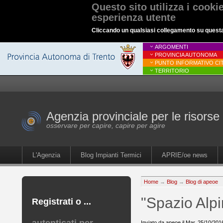
Questo sito utilizza i cooki
esperienza utente
Cliccando un qualsiasi collegamento su questa p
ARGOMENTI
PROVINCIA AUTONOMA
PUNTO INFORMATIVO CIT
TERRITORIO
Agenzia provinciale per le risorse 
osservare per capire, capire per agire
L'Agenzia
Blog Impianti Termici
APRIE/oe news
Home
→
Blog
→
Blog di apeoe
"Spazio Alpin
Registrati o ...
Inviato da apeoe il Mar, 25/10/201