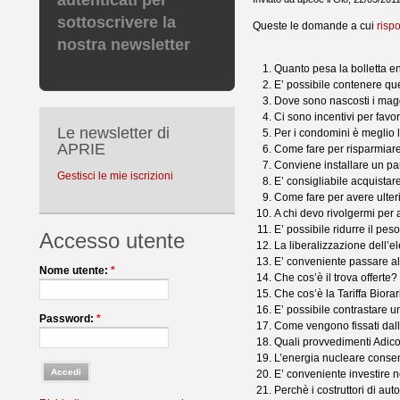
autenticati per
sottoscrivere la
Queste le domande a cui
risp
nostra newsletter
Quanto pesa la bolletta en
E’ possibile contenere qu
Dove sono nascosti i magg
Ci sono incentivi per favor
Le newsletter di
Per i condomini è meglio l
APRIE
Come fare per risparmiar
Conviene installare un pa
Gestisci le mie iscrizioni
E’ consigliabile acquistar
Come fare per avere ulteri
A chi devo rivolgermi per 
E’ possibile ridurre il pes
Accesso utente
La liberalizzazione dell’el
E’ conveniente passare al
Nome utente:
*
Che cos’è il trova offerte?
Che cos’è la Tariffa Biora
E’ possibile contrastare 
Password:
*
Come vengono fissati dall’A
Quali provvedimenti Adicon
L’energia nucleare consenti
E’ conveniente investire n
Perchè i costruttori di au