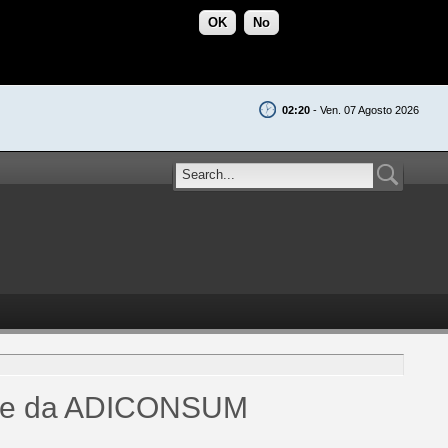
OK
No
02:20
- Ven. 07 Agosto 2026
poste da ADICONSUM