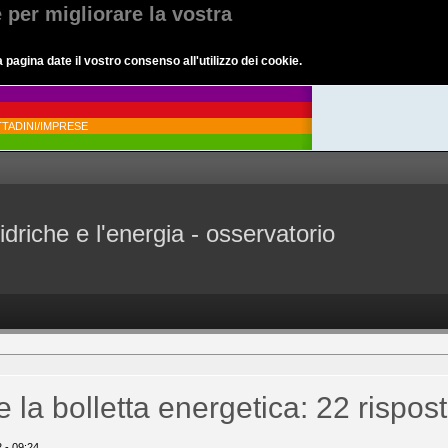
e per migliorare la vostra
agina date il vostro consenso all'utilizzo dei cookie.
TADINI/IMPRESE
idriche e l'energia - osservatorio
e la bolletta energetica: 22 ris
2 - 09:24