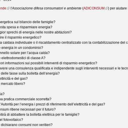
onde
l'
Associazione difesa consumatori e ambiente
(
ADICONSUM
)
per aiutare
ergetica sul bilancio delle famiglie?
esta spesa e risparmiare energia?
ior sprechi di energia nelle nostre abitazioni?
ire il risparmio energetico?
a caldaia individuale o il riscaldamento centralizzato con la contabilizzazione del 
e energia in un condominio?
nnello solare per l’acqua calda?
e elettrodomestici di classe A?
ori informazioni sui possibili interventi di risparmio energetico?
avere una consulenza qualificata e indipendente sugli interventi necessari e le tecnol
o delle tasse sulla bolletta dell’energia?
ettricità e del gas?
 mercato libero?
ria?
una pratica commerciale scorretta?
utorità per l’energia i prezzi di riferimento dell’elettricità e del gas?
sum ritiene necessari per il futuro?
rà di abbattere la bolletta elettrica per le famiglie?
el fotovoltaico?
to dichiarano consumi non veritieri?