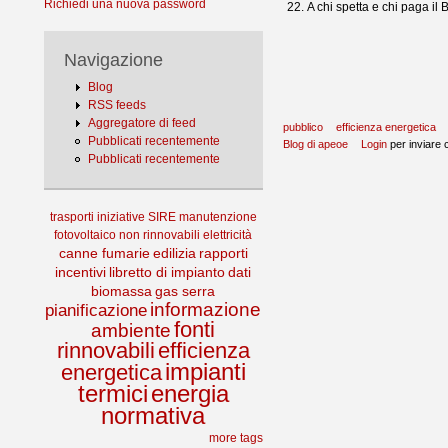
Richiedi una nuova password
A chi spetta e chi paga il
Navigazione
Blog
RSS feeds
Aggregatore di feed
pubblico
efficienza energetica
Pubblicati recentemente
Blog di apeoe
Login
per inviare
Pubblicati recentemente
trasporti
iniziative
SIRE
manutenzione
fotovoltaico
non rinnovabili
elettricità
canne fumarie
edilizia
rapporti
incentivi
libretto di impianto
dati
biomassa
gas serra
informazione
pianificazione
fonti
ambiente
rinnovabili
efficienza
impianti
energetica
termici
energia
normativa
more tags