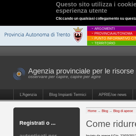
Questo sito utilizza i cooki
esperienza utente
Cliccando un qualsiasi collegamento su questa p
ARGOMENTI
PROVINCIA AUTONOMA
PUNTO INFORMATIVO CIT
TERRITORIO
Agenzia provinciale per le risorse 
osservare per capire, capire per agire
L'Agenzia
Blog Impianti Termici
APRIE/oe news
Home
→
Blog
→
Blog di apeoe
Come ridurr
Registrati o ...
Inviato da apeoe il Gio, 22/03/201