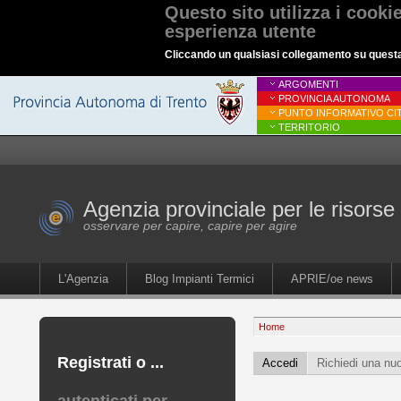
Questo sito utilizza i cooki
esperienza utente
Cliccando un qualsiasi collegamento su questa p
ARGOMENTI
PROVINCIA AUTONOMA
PUNTO INFORMATIVO CIT
TERRITORIO
Agenzia provinciale per le risorse 
osservare per capire, capire per agire
L'Agenzia
Blog Impianti Termici
APRIE/oe news
Home
Registrati o ...
Accedi
Richiedi una nu