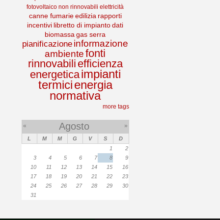
fotovoltaico
non rinnovabili
elettricità
canne fumarie
edilizia
rapporti
incentivi
libretto di impianto
dati
biomassa
gas serra
informazione
pianificazione
fonti
ambiente
rinnovabili
efficienza
impianti
energetica
termici
energia
normativa
more tags
Agosto
«
»
L
M
M
G
V
S
D
1
2
3
4
5
6
7
8
9
10
11
12
13
14
15
16
17
18
19
20
21
22
23
24
25
26
27
28
29
30
31