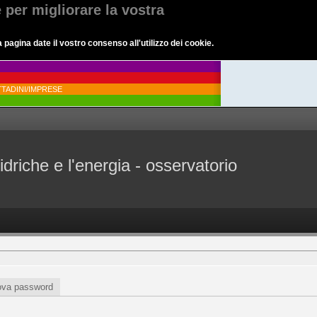
e per migliorare la vostra
agina date il vostro consenso all'utilizzo dei cookie.
TADINI/IMPRESE
idriche e l'energia - osservatorio
ova password