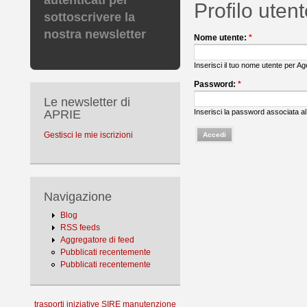
autenticati per
Profilo uten
sottoscrivere la
nostra newsletter
Nome utente:
*
Inserisci il tuo nome utente per Age
Password:
*
Le newsletter di
Inserisci la password associata a
APRIE
Gestisci le mie iscrizioni
Navigazione
Blog
RSS feeds
Aggregatore di feed
Pubblicati recentemente
Pubblicati recentemente
trasporti
iniziative
SIRE
manutenzione