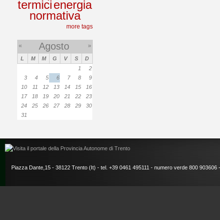
termici
energia
normativa
more tags
Agosto
«
»
L
M
M
G
V
S
D
1
2
3
4
5
6
7
8
9
10
11
12
13
14
15
16
17
18
19
20
21
22
23
24
25
26
27
28
29
30
31
Piazza Dante,15 - 38122 Trento (It) - tel. +39 0461 495111 - numero verde 800 903606 