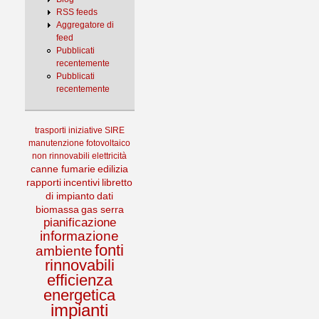
RSS feeds
Aggregatore di
feed
Pubblicati
recentemente
Pubblicati
recentemente
trasporti
iniziative
SIRE
manutenzione
fotovoltaico
non rinnovabili
elettricità
canne fumarie
edilizia
rapporti
incentivi
libretto
di impianto
dati
biomassa
gas serra
pianificazione
informazione
fonti
ambiente
rinnovabili
efficienza
energetica
impianti