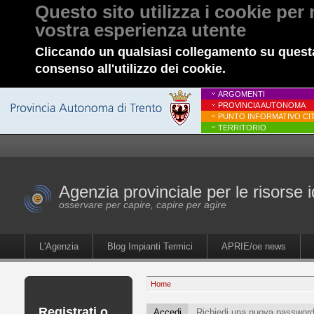
Questo sito utilizza i cookie per 
vostra esperienza utente
Cliccando un qualsiasi collegamento su questa
consenso all'utilizzo dei cookie.
ARGOMENTI
PROVINCIA AUTONOMA
PUNTO INFORMATIVO CIT
TERRITORIO
Agenzia provinciale per le risorse i
osservare per capire, capire per agire
L'Agenzia
Blog Impianti Termici
APRIE/oe news
Home
Registrati o
Accedi
Richiedi una nuova passwor