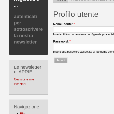
...
Profilo utente
autenticati
per
Nome utente:
*
sottoscrivere
Inserisci il tuo nome utente per Agenzia provinciale
la nostra
newsletter
Password:
*
Inserisci la password associata al tuo nome utent
Le newsletter
di APRIE
Gestisci le mie
iscrizioni
Navigazione
Blog