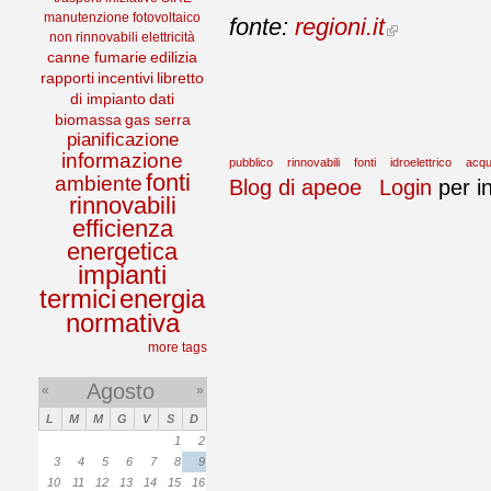
manutenzione
fotovoltaico
fonte:
regioni.it
non rinnovabili
elettricità
canne fumarie
edilizia
rapporti
incentivi
libretto
di impianto
dati
biomassa
gas serra
pianificazione
informazione
pubblico
rinnovabili
fonti
idroelettrico
acq
fonti
ambiente
Blog di apeoe
Login
per i
rinnovabili
efficienza
energetica
impianti
termici
energia
normativa
more tags
Agosto
«
»
L
M
M
G
V
S
D
1
2
3
4
5
6
7
8
9
10
11
12
13
14
15
16