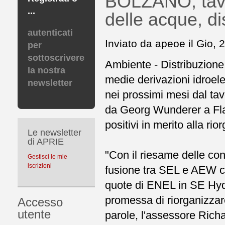
BOLZANO, tavol
...
delle acque, di
autenticati
Inviato da apeoe il Gio, 
per
sottoscrivere
Ambiente - Distribuzione,
la nostra
medie derivazioni idroele
newsletter
nei prossimi mesi dal tav
da Georg Wunderer a Flav
positivi in merito alla ri
Le newsletter
di APRIE
"Con il riesame delle con
Gestisci le mie
iscrizioni
fusione tra SEL e AEW ch
quote di ENEL in SE Hydr
promessa di riorganizzare
Accesso
utente
parole, l'assessore Richa