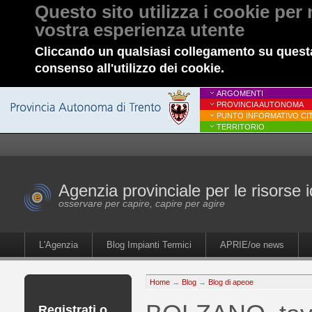
Questo sito utilizza i cookie per 
vostra esperienza utente
Cliccando un qualsiasi collegamento su questa
consenso all'utilizzo dei cookie.
ARGOMENTI
PROVINCIA AUTONOMA
PUNTO INFORMATIVO CIT
TERRITORIO
Agenzia provinciale per le risorse i
osservare per capire, capire per agire
L'Agenzia
Blog Impianti Termici
APRIE/oe news
Home
→
Blog
→
Blog di apeoe
Registrati o