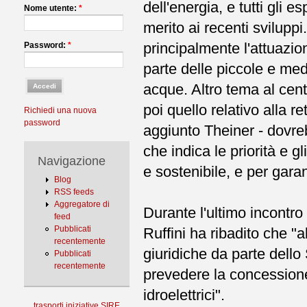
dell'energia, e tutti gli 
Nome utente:
*
merito ai recenti svilupp
principalmente l'attuazio
Password:
*
parte delle piccole e medi
acque. Altro tema al cent
poi quello relativo alla r
Richiedi una nuova
password
aggiunto Theiner - dovr
che indica le priorità e g
Navigazione
e sostenibile, e per gara
Blog
RSS feeds
Aggregatore di
Durante l'ultimo incontro 
feed
Pubblicati
Ruffini ha ribadito che "
recentemente
giuridiche da parte dello
Pubblicati
recentemente
prevedere la concessione
idroelettrici".
trasporti
iniziative
SIRE