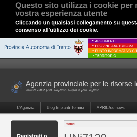
Questo sito utilizza i cookie per 
vostra esperienza utente
Cliccando un qualsiasi collegamento su questa
consenso all'utilizzo dei cookie.
ARGOMENTI
PROVINCIA AUTONOMA
PUNTO INFORMATIVO CIT
TERRITORIO
Agenzia provinciale per le risorse i
osservare per capire, capire per agire
L'Agenzia
Blog Impianti Termici
APRIE/oe news
Home
Registrati o