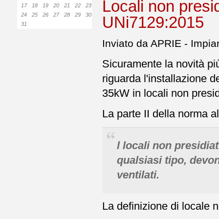
Locali non presid
17
18
19
20
21
22
23
24
25
26
27
28
29
30
UNi7129:2015
31
Inviato da APRIE - Impian
Sicuramente la novità p
riguarda l'installazione 
35kW in locali non presid
La parte II della norma a
l locali non presidia
qualsiasi tipo, devo
ventilati.
La definizione di locale 