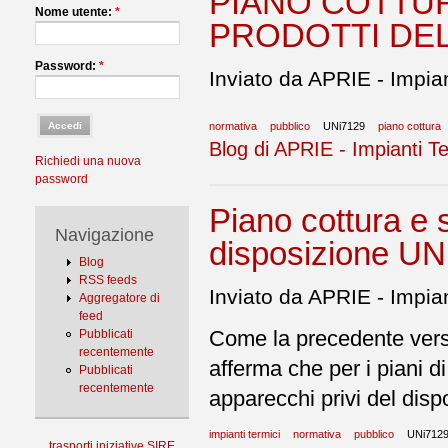
PIANO COTTUR
Nome utente:
*
PRODOTTI DE
Password:
*
Inviato da APRIE - Impian
normativa
pubblico
UNi7129
piano cottura
Blog di APRIE - Impianti Te
Richiedi una nuova
password
Piano cottura e 
Navigazione
disposizione UN
Blog
RSS feeds
Inviato da APRIE - Impian
Aggregatore di
feed
Come la precedente ver
Pubblicati
recentemente
afferma che per i piani di
Pubblicati
recentemente
apparecchi privi del disp
impianti termici
normativa
pubblico
UNi712
trasporti
iniziative
SIRE