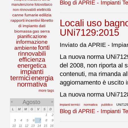
Blog di APRIE - Impianti Te
manutenzione
fotovoltaico
non rinnovabili
elettricità
canne fumarie
edilizia
Locali uso bagno
rapporti
incentivi
libretto
di impianto
dati
UNi7129:2015
biomassa
gas serra
pianificazione
informazione
Inviato da APRIE - Impian
fonti
ambiente
rinnovabili
La nuova norma UNi7129:
efficienza
del 2008, non riporta al s
energetica
impianti
contenuti, ma rimanda al
termici
energia
aggiornamento è uscito 
normativa
more tags
La nuova norma UNi7128:
Agosto
«
»
impianti termici
normativa
pubblico
UNi712
L
M
M
G
V
S
D
Blog di APRIE - Impianti Te
1
2
3
4
5
6
7
8
9
10
11
12
13
14
15
16