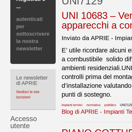
UNi7129
...
UNI 10683 – Veri
autenticati
apparecchi a com
per
sottoscrivere
Inviato da APRIE - Impian
la nostra
newsletter
E’ utile ricordare alcuni 
a combustibile solido dif
ambienti residenziali.UN
controlli prima del montag
Le newsletter
di APRIE
d’installazione valutando
Gestisci le mie
punti di sostegno.
iscrizioni
impianti termici
normativa
pubblico
UNi712
Blog di APRIE - Impianti Te
Accesso
utente