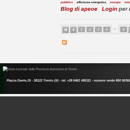
pubblico
efficienza energetica
energia
iniz
Blog di apeoe
Login
per 
5
1
2
3
4
6
Piazza Dante,15 - 38122 Trento (It) - tel. +39 0461 495111 - numero verde 800 9036