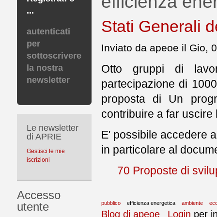
efficienza ene
...
Stati Generali 
autenticati
per
Inviato da apeoe il Gio, 
sottoscrivere
Otto gruppi di lavo
la nostra
newsletter
partecipazione di 1000
proposta di Un prog
contribuire a far uscire l’
Le newsletter
E' possibile accedere a
di APRIE
in particolare al docume
Gestisci le mie
iscrizioni
70 Proposte di svil
Accesso
pubblico
efficienza energetica
ambiente
eco
utente
Blog di apeoe
Login
per i