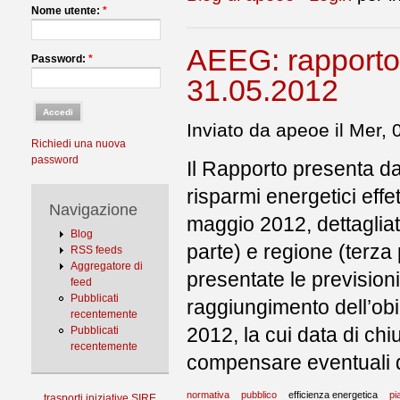
Nome utente:
*
AEEG: rapporto
Password:
*
31.05.2012
Inviato da apeoe il Mer, 
Richiedi una nuova
password
Il Rapporto presenta dat
risparmi energetici eff
Navigazione
maggio 2012, dettagliat
Blog
parte) e regione (terza
RSS feeds
Aggregatore di
presentate le previsioni
feed
Pubblicati
raggiungimento dell’obie
recentemente
2012, la cui data di chi
Pubblicati
recentemente
compensare eventuali q
normativa
pubblico
efficienza energetica
pi
trasporti
iniziative
SIRE