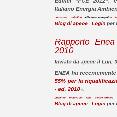
Edifici “FCE 2012”, 
Italiano Energia Ambie
normativa
pubblico
efficienza energetica
e
Blog di apeoe
Login
per 
Rapporto Enea 
2010
Inviato da apeoe il Lun, 
ENEA ha recentemente 
55% per la riqualificazi
- ed. 2010
.
pubblico
rinnovabili
fonti
solare termico
Blog di apeoe
Login
per 