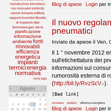
Blog di apeoe
Login
per i
manutenzione
fotovoltaico
non rinnovabili
elettricità
canne fumarie
edilizia
rapporti
incentivi
libretto
Il nuovo regolam
di impianto
dati
biomassa
gas serra
pneumatici
pianificazione
informazione
fonti
Inviato da apeoe il Ven, 
ambiente
rinnovabili
efficienza
Il 1 ° novembre 2012 e
energetica
sull'etichettatura dei p
impianti
termici
energia
informazioni sul consu
normativa
rumorosità esterna di r
more tags
(
http://bit.ly/RvzScV
).
Agosto
«
»
[Bad link]
L
M
M
G
V
S
D
1
2
normativa
pubblico
efficienza energetica
3
4
5
6
7
8
9
Blog di apeoe
Login
per i
10
11
12
13
14
15
16