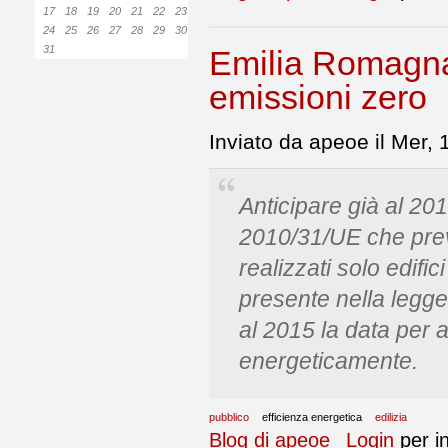
17
18
19
20
21
22
23
24
25
26
27
28
29
30
31
Emilia Romagna
emissioni zero
Inviato da apeoe il Mer,
Anticipare già al 2014
2010/31/UE che pre
realizzati solo edifi
presente nella legg
al 2015 la data per a
energeticamente.
pubblico
efficienza energetica
edilizia
Blog di apeoe
Login
per i